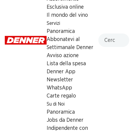
252 g
Esclusiva online
Il mondo del vino
SPECIAL
Servizi
Panoramica
12.95
Cercare
Abbonatevi al
Settimanale Denner
Avviso azione
Lista della spesa
Denner App
Newsletter
Numero articolo
1022222
WhatsApp
Carte regalo
Altri clienti hanno acquistato
Su di Noi
Panoramica
anche
Jobs da Denner
Indipendente con