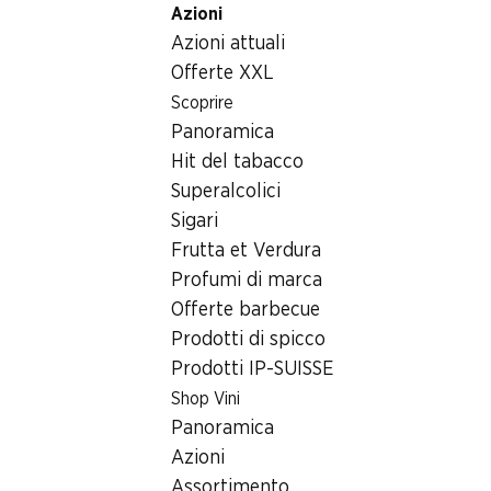
Azioni
Table Of Content
Home
Generi alimentari
Cioccolata/dolci
Andare contenuto principale
Andare all'indice
Passare al menu principale
Azioni attuali
Miscela di Pasqua Coniglietto dorato Lindt
Offerte XXL
Scoprire
Panoramica
Hit del tabacco
Superalcolici
Sigari
Frutta et Verdura
Profumi di marca
Offerte barbecue
Prodotti di spicco
Prodotti IP-SUISSE
Shop Vini
Miscela di Pasqua Coniglietto
Panoramica
dorato Lindt
Azioni
Assortimento