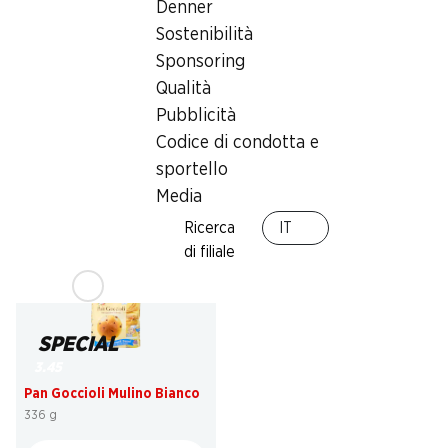
Denner
Sostenibilità
Sponsoring
23%
23%
Qualità
4.95
4.95
invece di 6.50
invece di 6.50
Pubblicità
Mars
Snickers
Codice di condotta e
10 pezzi, 450 g
10 pezzi, 500 g
sportello
Media
Ricerca
IT
di filiale
SPECIAL
3.45
Pan Goccioli Mulino Bianco
336 g