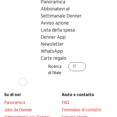
Panoramica
Abbonatevi al
Settimanale Denner
Servizi
Filiali
Avviso azione
Panoramica
Ricerca di filiale
Lista della spesa
Abbonatevi al settimanale
Nuovi spazi commerciali
Denner
Denner App
Avviso azione
Newsletter
WhatsApp
Lista della spesa
Carte regalo
Denner App
Newsletter
Ricerca
IT
di filiale
WhatsApp
Carte regalo
Su di noi
Aiuto e contatto
Panoramica
FAQ
Jobs da Denner
Formulario di contatto