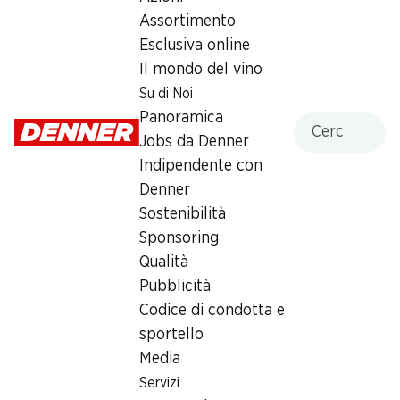
14.95
Assortimento
Esclusiva online
Il mondo del vino
Su di Noi
Panoramica
Cercare
Jobs da Denner
Label e premi
Indipendente con
Numero articolo
1027432
Denner
Sostenibilità
Sponsoring
Qualità
Newsletter
Pubblicità
Con la newsletter di Denner si rimane sempre aggiornati. Si
Codice di condotta e
iscriva adesso!
sportello
Media
Indirizzo e-mail
accedere adesso
Servizi