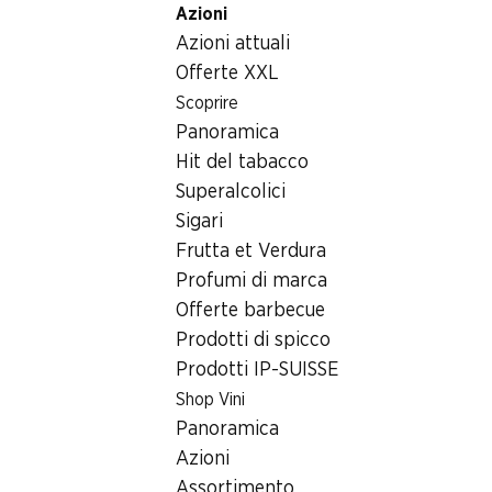
Azioni
Table Of Content
Home
Generi alimentari
Prodotti surgelati
Gelato va
Andare contenuto principale
Andare all'indice
Passare al menu principale
Azioni attuali
Offerte XXL
Scoprire
Panoramica
Hit del tabacco
Superalcolici
Sigari
Frutta et Verdura
Gelato vaniglia Denner
Profumi di marca
Offerte barbecue
2,5 litri
Prodotti di spicco
Prodotti IP-SUISSE
3.85
Shop Vini
Panoramica
Azioni
Assortimento