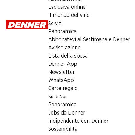
Esclusiva online
Numero articolo
1002055
Il mondo del vino
Servizi
Panoramica
Altri clienti hanno acquistato an
Abbonatevi al Settimanale Denner
Avviso azione
Lista della spesa
Denner App
Newsletter
WhatsApp
SPECIAL
SPECIA
30%
Carte regalo
5.55
3.25
6.20
invece di 8.95
Vossko Chicken
Patatine ond
Su di Noi
Filetti di pangasio
Nuggets Dino &
Denner
Premium Silverstar
Panoramica
Friends
Provenienza indicata
con olio di girasol
Vietnam, 900 g
Jobs da Denner
sull’imballaggio, 400 g
750 g
Indipendente con Denner
Sostenibilità