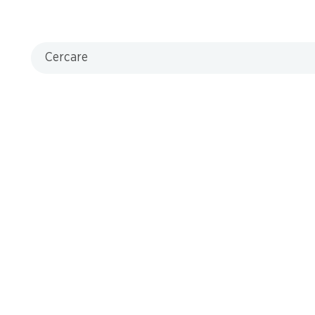
Cercare
che
L
ulate
e,