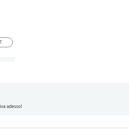
ite
 ml
IT
riva adesso!