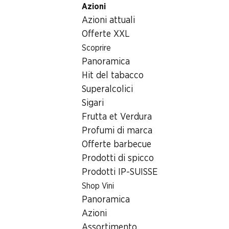
Azioni
Table Of Content
Home
Articoli non alimentari
Cura/cosmesi
Doccia 
Andare contenuto principale
Andare all'indice
Passare al menu principale
Azioni attuali
Offerte XXL
Scoprire
Panoramica
Hit del tabacco
Superalcolici
Sigari
Frutta et Verdura
Profumi di marca
Offerte barbecue
Prodotti di spicco
Prodotti IP-SUISSE
Doccia gel Aloe Vera ISANA
Shop Vini
Panoramica
300 ml
Azioni
Assortimento