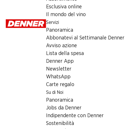
–.95
Esclusiva online
Il mondo del vino
Servizi
Panoramica
Abbonatevi al Settimanale Denner
Avviso azione
Numero articolo
1026053
Lista della spesa
Denner App
Newsletter
Altri clienti hanno acquistato an
WhatsApp
Carte regalo
Su di Noi
Panoramica
Jobs da Denner
32%
32%
Indipendente con Denner
8.90
8.90
invece di 13.20
invece di 
Sostenibilità
25% a partire da