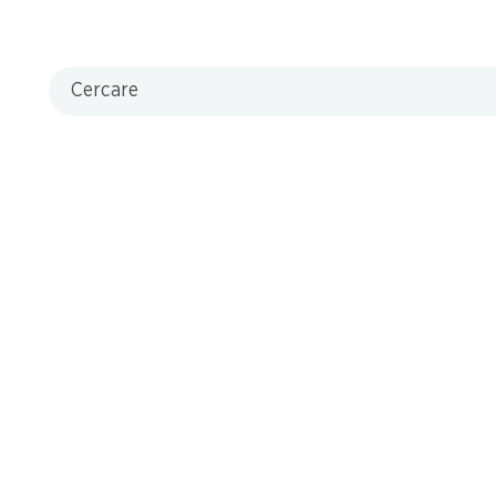
Cercare
che
13.20