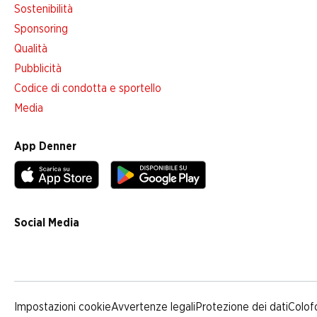
Sostenibilità
Sponsoring
Qualità
Pubblicità
Codice di condotta e sportello
Media
App Denner
Social Media
facebook
instagram
youtube
linkedin
tiktok
Impostazioni cookie
Avvertenze legali
Protezione dei dati
Colof