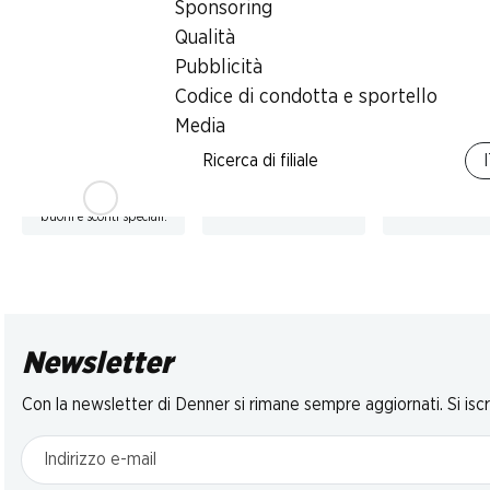
Collutorio Total
Collutorio
2 pezzi su tutti i
Sponsoring
Care Protezione
Advanced Wh
prodotti Ceylor in
Qualità
denti Listerine
Listerine
confezione
singola*
2 x 500 ml
delicato, 2 x 500
Pubblicità
Codice di condotta e sportello
Media
* Anche sugli attuali
Ricerca di filiale
prezzi promozionali! Non
cumulabile con altri
buoni e sconti speciali.
Newsletter
Con la newsletter di Denner si rimane sempre aggiornati. Si isc
Indirizzo e-mail