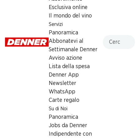
Aroma: Cioccolato al latte, malto chiaro, legno
Esclusiva online
Espresso: 40 ml
Intensità: 5
Il mondo del vino
Servizi
Un Espresso corposo ed equilibrato con note maltate e
Panoramica
speziate.
Cercare
Abbonatevi al
Settimanale Denner
Prodotto in Svizzera
Avviso azione
Lista della spesa
2.95
Denner App
Newsletter
WhatsApp
Carte regalo
Su di Noi
Label e premi
Panoramica
Numero articolo
1003958
Jobs da Denner
Indipendente con