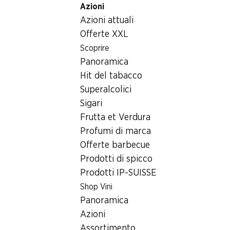
Azioni
Table Of Content
Home
Bevande
Caffè/Tè/cacao
Andare contenuto principale
Andare all'indice
Passare al menu principale
Azioni attuali
Capsule di caffè Nero Espresso Denner
Offerte XXL
Scoprire
Panoramica
Hit del tabacco
Superalcolici
Sigari
Frutta et Verdura
Profumi di marca
Offerte barbecue
Capsule di caffè Nero Espresso
Prodotti di spicco
Denner
Prodotti IP-SUISSE
compatibili con le macchine Nespresso®, 30 capsule
Shop Vini
Panoramica
Caffè torrefatto, macinato, in capsule, miscela Arabica
Azioni
e Robusta
Assortimento