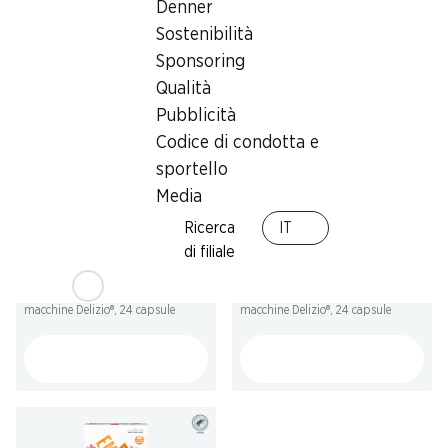
Denner
Altri clienti hanno acquistato
Sostenibilità
Sponsoring
anche
Qualità
Pubblicità
Codice di condotta e
sportello
Media
35%
35%
Ricerca
IT
5.15
5.15
invece di 7.95
invece di 7.95
di filiale
Capsule di caffè Passione
Capsule di caffè Seduzione
EMOZIONE
EMOZIONE
Lungo forte, compatibili con le
Espresso, compatibili con le
macchine Delizio®, 24 capsule
macchine Delizio®, 24 capsule