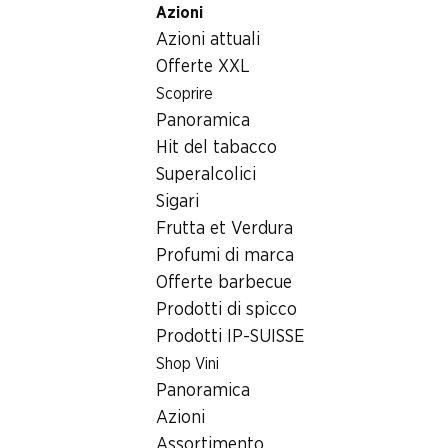
Azioni
Table Of Content
Home
Generi alimentari
Cioccolata/dolci
Andare contenuto principale
Andare all'indice
Passare al menu principale
Azioni attuali
Cailler Napolitains
Offerte XXL
Scoprire
Panoramica
Hit del tabacco
Superalcolici
Sigari
Frutta et Verdura
Profumi di marca
Offerte barbecue
Prodotti di spicco
Prodotti IP-SUISSE
Shop Vini
Cailler Napolitains
Panoramica
Azioni
7 varietà, 250 g
Assortimento