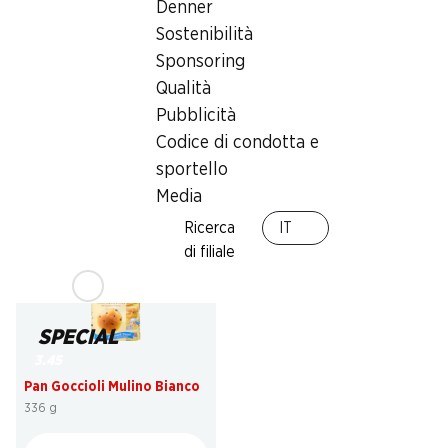
Denner
Sostenibilità
Sponsoring
23%
23%
Qualità
4.95
4.95
invece di 6.50
invece di 6.50
Pubblicità
Mars
Snickers
10 pezzi, 450 g
10 pezzi, 500 g
Codice di condotta e
sportello
Media
Ricerca
IT
di filiale
SPECIAL
3.45
Pan Goccioli Mulino Bianco
336 g