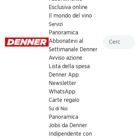
Esclusiva online
SPECIAL
Il mondo del vino
Servizi
12.95
Panoramica
Cercare
Abbonatevi al
Settimanale Denner
Avviso azione
Lista della spesa
Label e premi
Denner App
Numero articolo
1034970
Newsletter
WhatsApp
Carte regalo
Altri clienti hanno acquistato
Su di Noi
anche
Panoramica
Jobs da Denner
Indipendente con