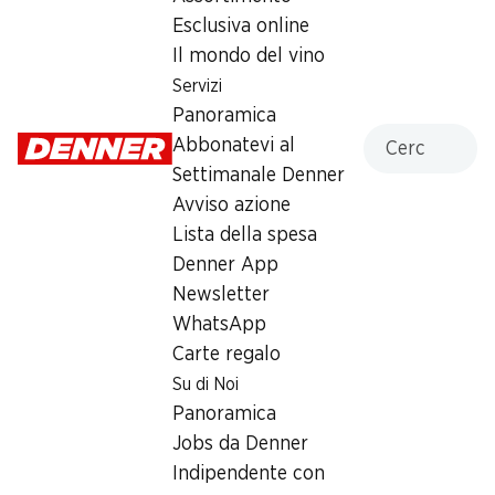
Esclusiva online
23.90
Il mondo del vino
Servizi
Panoramica
Cercare
Abbonatevi al
Settimanale Denner
Avviso azione
Numero articolo
1027563
Lista della spesa
Denner App
Newsletter
WhatsApp
Newsletter
Carte regalo
Su di Noi
Con la newsletter di Denner si rimane sempre aggiornati. Si
iscriva adesso!
Panoramica
Jobs da Denner
Indirizzo e-mail
accedere adesso
Indipendente con