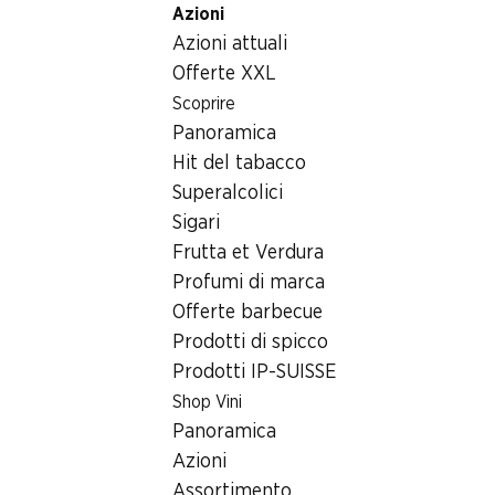
Azioni
Table Of Content
Home
Superalcolici
Bombay Sapphire London Dry Gin
Andare contenuto principale
Andare all'indice
Passare al menu principale
Azioni attuali
Offerte XXL
Scoprire
Panoramica
Hit del tabacco
Superalcolici
Sigari
Frutta et Verdura
Profumi di marca
Offerte barbecue
Prodotti di spicco
Prodotti IP-SUISSE
Bombay Sapphire London Dry
Shop Vini
Gin
Panoramica
Azioni
40% vol., 70 cl
Assortimento