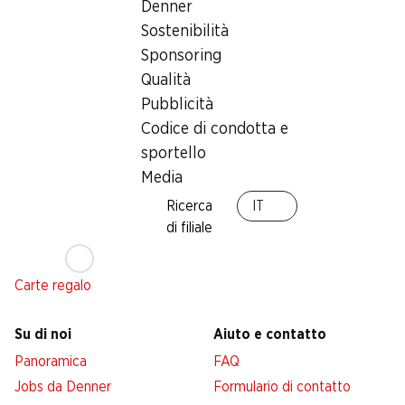
Denner
Sostenibilità
Sponsoring
Servizi
Filiali
Qualità
Panoramica
Ricerca di filiale
Pubblicità
Abbonatevi al settimanale
Nuovi spazi commerciali
Codice di condotta e
Denner
sportello
Avviso azione
Media
Lista della spesa
Ricerca
IT
Denner App
di filiale
Newsletter
WhatsApp
Carte regalo
Su di noi
Aiuto e contatto
Panoramica
FAQ
Jobs da Denner
Formulario di contatto