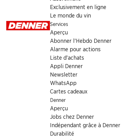
Dimanche
Exclusivement en ligne
Le monde du vin
Lundi
Services
Mardi
Aperçu
Abonner l'Hebdo Denner
Mercredi
Alarme pour actions
Jeudi
Liste d'achats
Appli Denner
Heures d'ouverture spéciales
Newsletter
WhatsApp
Sam., 15.08.2026
Cartes cadeaux
Denner
Offre
Aperçu
cave à cigares
,
Retrait d'espèces avec la carte postale / 
Jobs chez Denner
Indépendant grâce à Denner
Durabilité