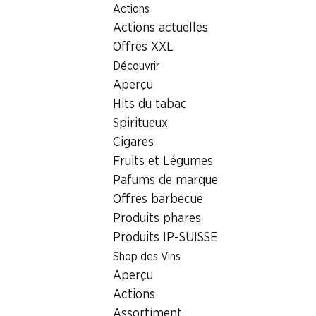
Actions
Table Of Content
Home
Localisateur de succursales
Succursale Denner Bel
Aller au contenu principal
Aller à la table des matières
Aller au menu principal
Actions actuelles
8965 Berikon, Einkaufszentr
Offres XXL
Découvrir
Succursale Denner
Aperçu
Hits du tabac
Spiritueux
Contact
Cigares
Bellikerstrasse 15, 8965 Berikon
Fruits et Légumes
Pafums de marque
Voir l’itinéraire
Offres barbecue
Produits phares
Produits IP-SUISSE
Heures d'ouverture
Shop des Vins
Vendredi
Aperçu
Samedi
Actions
Assortiment