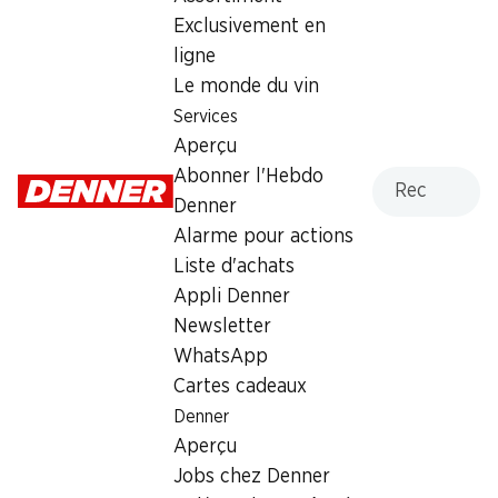
Exclusivement en
Dimanche
07:00 - 22:00
ligne
Lundi
06:00 - 22:00
Le monde du vin
Services
Mardi
06:00 - 22:00
Aperçu
Recherche
Abonner l'Hebdo
Mercredi
06:00 - 22:00
Denner
Jeudi
06:00 - 22:00
Alarme pour actions
Liste d'achats
Offre
Appli Denner
cave à cigares
,
Retrait d'espèces avec la carte
Newsletter
postale / M-Card
WhatsApp
Cartes cadeaux
Denner
Aperçu
Jobs chez Denner