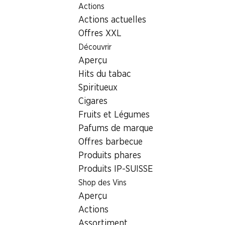
Actions
Table Of Content
Home
Localisateur de succursales
Aller au contenu principal
Aller à la table des matières
Aller au menu principal
Actions actuelles
Succursale Denner Güterstrasse 4-6, 8952 Schlieren
Offres XXL
8952 Schlieren
Découvrir
Aperçu
Denner Express
Hits du tabac
Spiritueux
Cigares
Contact
Fruits et Légumes
Güterstrasse 4-6, 8952 Schlieren
Pafums de marque
Offres barbecue
Voir l’itinéraire
Produits phares
Produits IP-SUISSE
Heures d'ouverture
Shop des Vins
Aperçu
Vendredi
06:00 - 22:00
Actions
Samedi
06:00 - 22:00
Assortiment