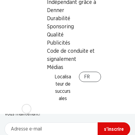
Indépendant grâce à
Denner
Durabilité
Sponsoring
Qualité
Publicités
Code de conduite et
signalement
Médias
Localisa
FR
teur de
succurs
Newsletter
ales
Restez au courant grâce à la newsletter Denner. Inscrivez-
vous maintenant!
Adresse e-mail
s’inscrire