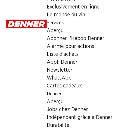
Exclusivement en ligne
Dimanche
Le monde du vin
Services
Lundi
Aperçu
Mardi
Abonner l'Hebdo Denner
Alarme pour actions
Mercredi
Liste d'achats
Jeudi
Appli Denner
Newsletter
Heures d'ouverture spéciales
WhatsApp
Cartes cadeaux
Sam., 15.08.2026
Denner
Aperçu
Offre
Jobs chez Denner
bureau de poste
,
Retrait d'espèces avec la carte postale 
Indépendant grâce à Denner
Durabilité