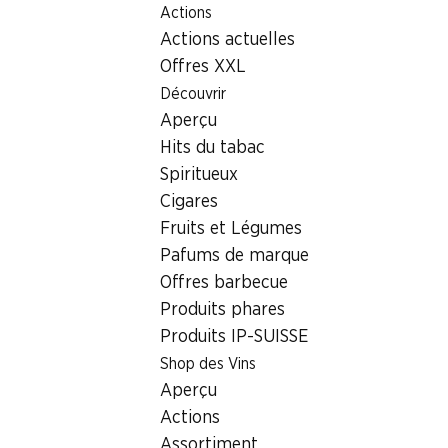
Actions
Table Of Content
Home
Localisateur de succursales
Succursale Denner Sch
Aller au contenu principal
Aller à la table des matières
Aller au menu principal
Actions actuelles
8863 Buttikon SZ
Offres XXL
Découvrir
Denner Partenaire
Aperçu
Hits du tabac
Spiritueux
Contact
Cigares
Schufelistrasse 2, 8863 Buttikon SZ
Fruits et Légumes
+41 58 999 65 55
Pafums de marque
Offres barbecue
Voir l’itinéraire
Produits phares
Produits IP-SUISSE
Shop des Vins
Heures d'ouverture
Aperçu
Vendredi
Actions
Samedi
Assortiment