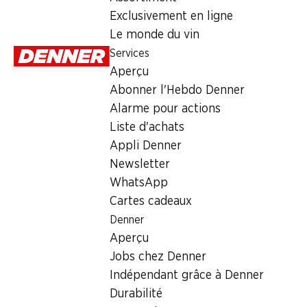
Exclusivement en ligne
Mardi
Le monde du vin
Services
Mercredi
Aperçu
Jeudi
Abonner l'Hebdo Denner
Alarme pour actions
Vendredi
Liste d'achats
Samedi
Appli Denner
Newsletter
Offre
WhatsApp
Cartes cadeaux
Retrait d'espèces avec la carte postale / M-Card
Denner
Aperçu
Jobs chez Denner
Indépendant grâce à Denner
Durabilité