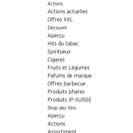
Actions
Table Of Content
Home
Localisateur de succursales
Succursale Denner Wi
Aller au contenu principal
Aller à la table des matières
Aller au menu principal
Actions actuelles
8370 Sirnach
Offres XXL
Découvrir
Denner Express
Aperçu
Hits du tabac
Spiritueux
Contact
Cigares
Wilerstrasse 6, 8370 Sirnach
Fruits et Légumes
+41 58 999 66 17
Pafums de marque
Offres barbecue
Voir l’itinéraire
Produits phares
Produits IP-SUISSE
Shop des Vins
Heures d'ouverture
Aperçu
Dimanche
Actions
Lundi
Assortiment