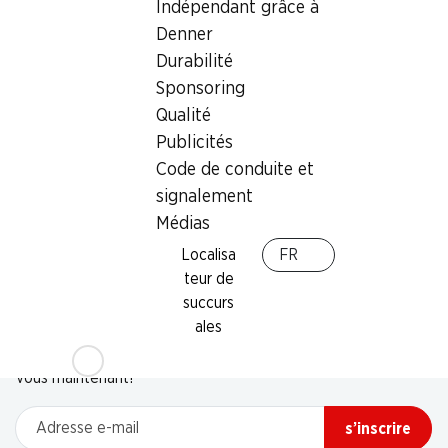
Indépendant grâce à
Denner
Durabilité
Sponsoring
Qualité
Publicités
Code de conduite et
signalement
Médias
Localisa
FR
teur de
succurs
Newsletter
ales
Restez au courant grâce à la newsletter Denner. Inscrivez-
vous maintenant!
Adresse e-mail
s’inscrire