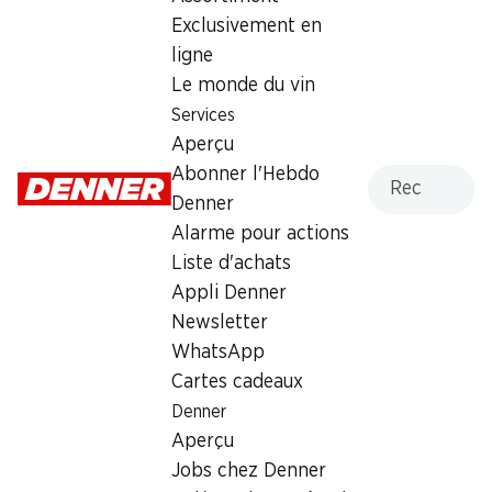
Exclusivement en
Dimanche
07:00 - 22:00
ligne
Lundi
06:00 - 22:00
Le monde du vin
Services
Mardi
06:00 - 22:00
Aperçu
Recherche
Abonner l'Hebdo
Mercredi
06:00 - 22:00
Denner
Jeudi
06:00 - 22:00
Alarme pour actions
Liste d'achats
Offre
Appli Denner
cave à cigares
,
Retrait d'espèces avec la carte
Newsletter
postale / M-Card
WhatsApp
Cartes cadeaux
Denner
Aperçu
Jobs chez Denner