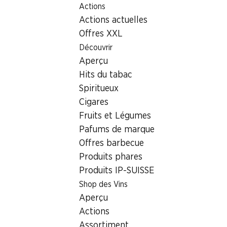
Actions
Table Of Content
Home
Localisateur de succursales
Aller au contenu principal
Aller à la table des matières
Aller au menu principal
Actions actuelles
Succursale Denner Bleicheplatz 7, 8200 Schaffhausen
Offres XXL
8200 Schaffhausen
Découvrir
Aperçu
Succursale Denner
Hits du tabac
Spiritueux
Cigares
Contact
Fruits et Légumes
Bleicheplatz 7, 8200 Schaffhausen
Pafums de marque
Offres barbecue
Voir l’itinéraire
Produits phares
Produits IP-SUISSE
Heures d'ouverture
Shop des Vins
Aperçu
Vendredi
06:00 - 22:00
Actions
Samedi
06:00 - 22:00
Assortiment