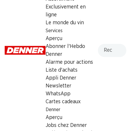
Exclusivement en
Lundi
08:00 - 20:00
ligne
Mardi
08:00 - 20:00
Le monde du vin
Services
Mercredi
08:00 - 20:00
Aperçu
Jeudi
08:00 - 20:00
Recherche
Abonner l'Hebdo
Denner
Vendredi
08:00 - 20:00
Alarme pour actions
Liste d'achats
Samedi
08:00 - 19:00
Appli Denner
Newsletter
Offre
WhatsApp
cave à cigares
,
Retrait d'espèces avec la carte
Cartes cadeaux
postale / M-Card
Denner
Aperçu
Jobs chez Denner