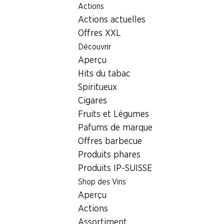
Actions
Table Of Content
Home
Localisateur de succursales
Aller au contenu principal
Aller à la table des matières
Aller au menu principal
Actions actuelles
Succursale Denner Sandgruebstrasse 1, 8193 Eglisau
Offres XXL
8193 Eglisau,
Découvrir
Aperçu
Einkaufszentrum
Hits du tabac
Succursale Denner
Spiritueux
Cigares
Fruits et Légumes
Contact
Pafums de marque
Offres barbecue
Sandgruebstrasse 1, 8193 Eglisau
Produits phares
Voir l’itinéraire
Produits IP-SUISSE
Shop des Vins
Aperçu
Heures d'ouverture
Actions
Dimanche
fermée
Assortiment