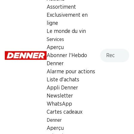
Mardi
08:30 - 19:00
Assortiment
Exclusivement en
Mercredi
08:30 - 19:00
ligne
Jeudi
08:30 - 21:00
Le monde du vin
Services
Vendredi
08:30 - 19:00
Aperçu
Recherche
Samedi
08:30 - 18:30
Abonner l'Hebdo
fermée
Denner
Alarme pour actions
Dimanche
fermée
Liste d'achats
Appli Denner
Heures d'ouverture spéciales
Newsletter
Sam., 15.08.2026
Fermé
WhatsApp
Cartes cadeaux
Offre
Denner
cave à cigares
,
Retrait d'espèces avec la carte
Aperçu
postale / M-Card