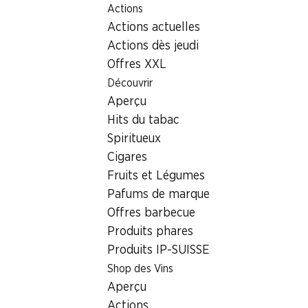
Actions
Table Of Content
Home
Localisateur de succursales
Aller au contenu principal
Aller à la table des matières
Aller au menu principal
Actions actuelles
Succursale Denner Viale Serfontana 20, 6834 Morbio
Inferiore
Actions dès jeudi
Offres XXL
6834 Morbio Inferiore
Découvrir
Aperçu
Succursale Denner
Hits du tabac
Spiritueux
Cigares
Contact
Fruits et Légumes
Viale Serfontana 20, 6834 Morbio Inferiore
Pafums de marque
Offres barbecue
Voir l’itinéraire
Produits phares
Produits IP-SUISSE
Heures d'ouverture
Shop des Vins
Lundi
08:30 - 19:00
Aperçu
Actions