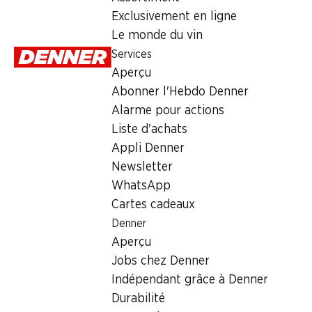
Exclusivement en ligne
Samedi
Le monde du vin
Services
Dimanche
Aperçu
Lundi
Abonner l'Hebdo Denner
Alarme pour actions
Mardi
Liste d'achats
Mercredi
Appli Denner
Newsletter
Offre
WhatsApp
Cartes cadeaux
cave à cigares
,
Retrait d'espèces avec la carte postale / 
Denner
Aperçu
Jobs chez Denner
Indépendant grâce à Denner
Durabilité