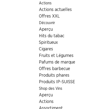
Actions
Table Of Content
Home
Localisateur de succursales
Succursale Denner Ob
Aller au contenu principal
Aller à la table des matières
Aller au menu principal
Actions actuelles
6010 Kriens
Offres XXL
Découvrir
Denner Partenaire
Aperçu
Hits du tabac
Spiritueux
Contact
Cigares
Obernauerstrasse 38, 6010 Kriens
Fruits et Légumes
041 322 07 41
Pafums de marque
Offres barbecue
Voir l’itinéraire
Produits phares
Produits IP-SUISSE
Shop des Vins
Heures d'ouverture
Aperçu
Jeudi
Actions
Vendredi
Assortiment