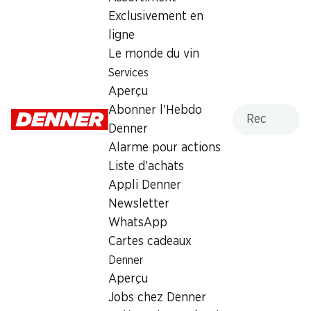
Dimanche
fermée
Exclusivement en
ligne
Lundi
07:30 - 19:00
Le monde du vin
Mardi
07:30 - 19:00
Services
Aperçu
Mercredi
07:30 - 19:00
Recherche
Abonner l'Hebdo
Denner
Jeudi
07:30 - 20:00
Alarme pour actions
Vendredi
07:30 - 19:00
Liste d'achats
Appli Denner
Offre
Newsletter
Retrait d'espèces avec la carte postale / M-Card
WhatsApp
Cartes cadeaux
Denner
Aperçu
Jobs chez Denner