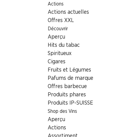
Actions
Table Of Content
Home
Localisateur de succursales
Aller au contenu principal
Aller à la table des matières
Aller au menu principal
Actions actuelles
Succursale Denner Unterdorfstrasse 10, 5703 Seon
Offres XXL
5703 Seon
Découvrir
Aperçu
Denner Partenaire
Hits du tabac
Spiritueux
Cigares
Contact
Fruits et Légumes
Unterdorfstrasse 10, 5703 Seon
Pafums de marque
+41 58 999 65 65
Offres barbecue
Produits phares
Voir l’itinéraire
Produits IP-SUISSE
Shop des Vins
Heures d'ouverture
Aperçu
Actions
Samedi
07:30 - 18:00
Assortiment