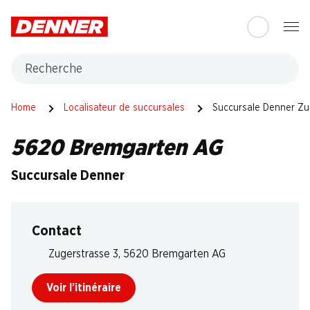
Table Of Content
Aller au contenu principal
Aller à la table des matières
Aller au menu principal
Recherche
Home
Localisateur de succursales
Succursale Denner Zu
5620 Bremgarten AG
Succursale Denner
Contact
Zugerstrasse 3, 5620 Bremgarten AG
Voir l’itinéraire