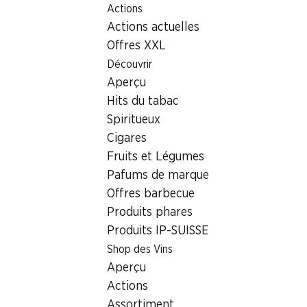
Actions
Table Of Content
Home
Localisateur de succursales
Aller au contenu principal
Aller à la table des matières
Aller au menu principal
Actions actuelles
Succursale Denner Wambisterstrasse 2, 5412 Gebenstorf
Offres XXL
5412 Gebenstorf,
Découvrir
Aperçu
Einkaufszentrum
Hits du tabac
Succursale Denner
Spiritueux
Cigares
Fruits et Légumes
Contact
Pafums de marque
Offres barbecue
Wambisterstrasse 2, 5412 Gebenstorf
Produits phares
Voir l’itinéraire
Produits IP-SUISSE
Shop des Vins
Aperçu
Heures d'ouverture
Actions
Dimanche
fermée
Assortiment