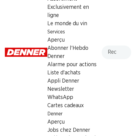
Exclusivement en
Lundi
08:00 - 20:00
ligne
Mardi
08:00 - 20:00
Le monde du vin
Services
Mercredi
08:00 - 20:00
Aperçu
Jeudi
08:00 - 20:00
Recherche
Abonner l'Hebdo
Denner
Vendredi
08:00 - 20:00
Alarme pour actions
Liste d'achats
Samedi
07:30 - 18:00
Appli Denner
Newsletter
Offre
WhatsApp
cave à cigares
,
Retrait d'espèces avec la carte
Cartes cadeaux
postale / M-Card
Denner
Aperçu
Jobs chez Denner