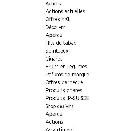
Actions
Table Of Content
Home
Localisateur de succursales
Aller au contenu principal
Aller à la table des matières
Aller au menu principal
Actions actuelles
Succursale Denner Weierweg 2, 5033 Buchs
Offres XXL
5033 Buchs
Découvrir
Aperçu
Succursale Denner
Hits du tabac
Spiritueux
Cigares
Contact
Fruits et Légumes
Weierweg 2, 5033 Buchs
Pafums de marque
Offres barbecue
Voir l’itinéraire
Produits phares
Produits IP-SUISSE
Heures d'ouverture
Shop des Vins
Aperçu
Dimanche
fermée
Actions
Lundi
07:30 - 20:00
Assortiment