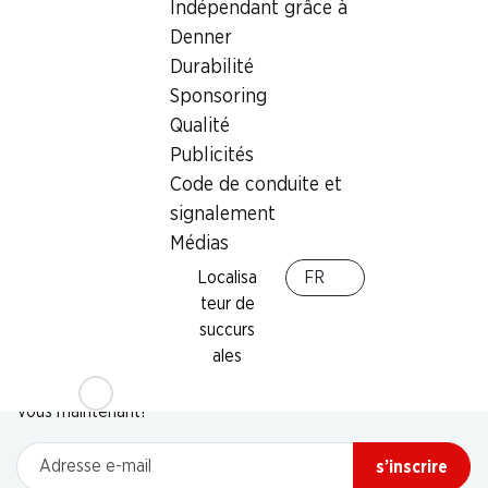
Indépendant grâce à
Denner
Durabilité
Sponsoring
Qualité
Publicités
Code de conduite et
signalement
Médias
Localisa
FR
teur de
succurs
Newsletter
ales
Restez au courant grâce à la newsletter Denner. Inscrivez-
vous maintenant!
Adresse e-mail
s’inscrire