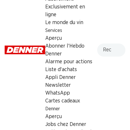
Exclusivement en
Mardi
07:30 - 20:00
ligne
Mercredi
07:30 - 20:00
Le monde du vin
Services
Jeudi
07:30 - 20:00
Aperçu
Recherche
Abonner l'Hebdo
Vendredi
07:30 - 20:00
Denner
Samedi
07:30 - 19:00
Alarme pour actions
Liste d'achats
Offre
Appli Denner
cave à cigares
,
Retrait d'espèces avec la carte
Newsletter
postale / M-Card
WhatsApp
Cartes cadeaux
Denner
Aperçu
Jobs chez Denner