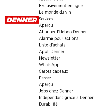
Dimanche
Exclusivement en ligne
Le monde du vin
Lundi
Services
Mardi
Aperçu
Abonner l'Hebdo Denner
Mercredi
Alarme pour actions
Jeudi
Liste d'achats
Appli Denner
Offre
Newsletter
WhatsApp
cave à cigares
,
Retrait d'espèces avec la carte postale / 
Cartes cadeaux
Denner
Aperçu
Jobs chez Denner
Indépendant grâce à Denner
Durabilité