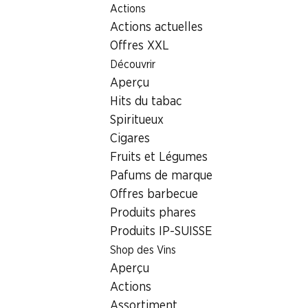
Actions
Table Of Content
Home
Localisateur de succursales
Succursale Denner Ha
Aller au contenu principal
Aller à la table des matières
Aller au menu principal
Actions actuelles
4153 Reinach BL
Offres XXL
Découvrir
Succursale Denner
Aperçu
Hits du tabac
Spiritueux
Contact
Cigares
Hauptstrasse 64, 4153 Reinach BL
Fruits et Légumes
Pafums de marque
Voir l’itinéraire
Offres barbecue
Produits phares
Produits IP-SUISSE
Heures d'ouverture
Shop des Vins
Vendredi
Aperçu
Samedi
Actions
Assortiment