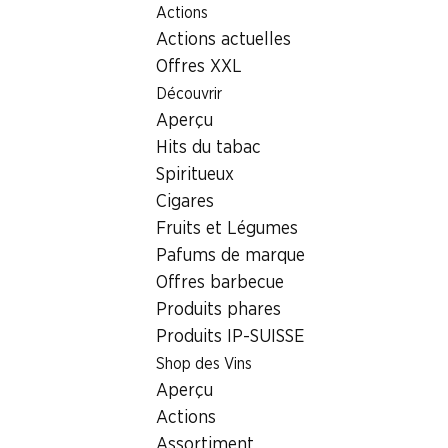
Actions
Table Of Content
Home
Localisateur de succursales
Aller au contenu principal
Aller à la table des matières
Aller au menu principal
Actions actuelles
Succursale Denner Niederbergstrasse 1, 4153 Reinach BL
Offres XXL
4153 Reinach BL, Mischeli
Découvrir
Aperçu
Shopping Center
Hits du tabac
Succursale Denner
Spiritueux
Cigares
Fruits et Légumes
Contact
Pafums de marque
Offres barbecue
Niederbergstrasse 1, 4153 Reinach BL
Produits phares
Voir l’itinéraire
Produits IP-SUISSE
Shop des Vins
Aperçu
Heures d'ouverture
Actions
Samedi
08:00 - 17:00
Assortiment