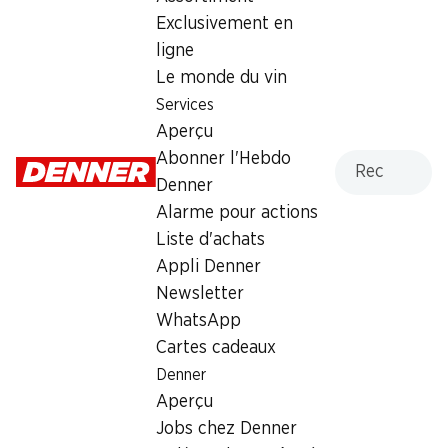
Exclusivement en
Dimanche
fermée
ligne
Lundi
08:00 - 18:30
Le monde du vin
Services
Mardi
08:00 - 18:30
Aperçu
Mercredi
08:00 - 18:30
Recherche
Abonner l'Hebdo
Denner
Jeudi
08:00 - 18:30
Alarme pour actions
Liste d'achats
Vendredi
08:00 - 18:30
Appli Denner
Newsletter
Offre
WhatsApp
cave à cigares
,
Retrait d'espèces avec la carte
Cartes cadeaux
postale / M-Card
Denner
Aperçu
Jobs chez Denner