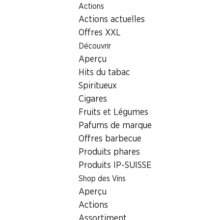
Actions
Table Of Content
Home
Localisateur de succursales
Succursale Denner Unt
Aller au contenu principal
Aller à la table des matières
Aller au menu principal
Actions actuelles
3612 Steffisburg, EKZ
Offres XXL
Découvrir
Succursale Denner
Aperçu
Hits du tabac
Spiritueux
Contact
Cigares
Unterdorfstrasse 10, 3612 Steffisburg
Fruits et Légumes
Pafums de marque
Voir l’itinéraire
Offres barbecue
Produits phares
Produits IP-SUISSE
Heures d'ouverture
Shop des Vins
Vendredi
Aperçu
Samedi
Actions
Assortiment