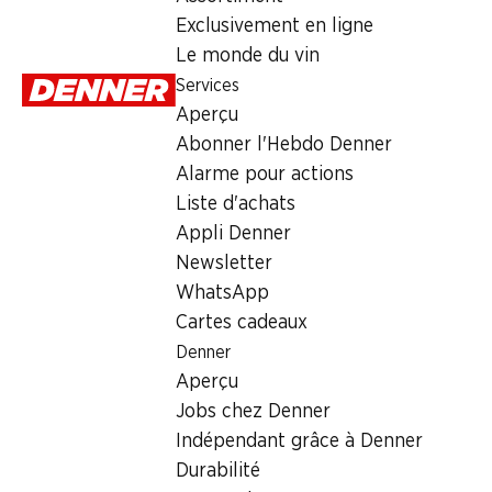
Dimanche
Exclusivement en ligne
Le monde du vin
Lundi
Services
Mardi
Aperçu
Abonner l'Hebdo Denner
Mercredi
Alarme pour actions
Jeudi
Liste d'achats
Appli Denner
Offre
Newsletter
WhatsApp
cave à cigares
,
Retrait d'espèces avec la carte postale / 
Cartes cadeaux
Denner
Aperçu
Jobs chez Denner
Indépendant grâce à Denner
Durabilité