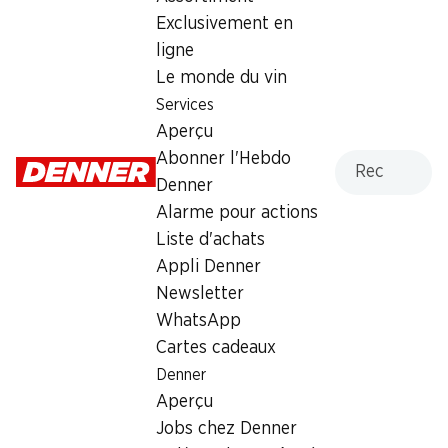
Exclusivement en
Dimanche
fermée
ligne
Lundi
08:00 - 19:00
Le monde du vin
Services
Mardi
08:00 - 19:00
Aperçu
Mercredi
08:00 - 19:00
Recherche
Abonner l'Hebdo
Denner
Jeudi
08:00 - 20:00
Alarme pour actions
Liste d'achats
Vendredi
08:00 - 21:00
Appli Denner
Newsletter
Offre
WhatsApp
cave à cigares
,
Retrait d'espèces avec la carte
Cartes cadeaux
postale / M-Card
Denner
Aperçu
Jobs chez Denner