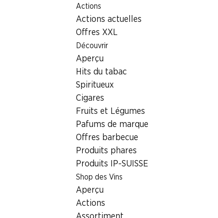
Actions
Table Of Content
Home
Localisateur de succursales
Aller au contenu principal
Aller à la table des matières
Aller au menu principal
Actions actuelles
Succursale Denner Talackerstrasse 62, 3604 Thun
Offres XXL
3604 Thun, Einkaufszentrum
Découvrir
Aperçu
Oberland
Hits du tabac
Succursale Denner
Spiritueux
Cigares
Fruits et Légumes
Contact
Pafums de marque
Offres barbecue
Talackerstrasse 62, 3604 Thun
Produits phares
Voir l’itinéraire
Produits IP-SUISSE
Shop des Vins
Aperçu
Heures d'ouverture
Actions
Samedi
07:30 - 17:00
Assortiment