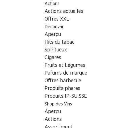
Actions
Table Of Content
Home
Localisateur de succursales
Aller au contenu principal
Aller à la table des matières
Aller au menu principal
Actions actuelles
Succursale Denner Emmenau 3, 3415 Hasle b. Burgdorf
Offres XXL
3415 Hasle b. Burgdorf,
Découvrir
Aperçu
Einkaufszentrum
Hits du tabac
Succursale Denner
Spiritueux
Cigares
Fruits et Légumes
Contact
Pafums de marque
Offres barbecue
Emmenau 3, 3415 Hasle b. Burgdorf
Produits phares
Voir l’itinéraire
Produits IP-SUISSE
Shop des Vins
Aperçu
Heures d'ouverture
Actions
Samedi
08:00 - 17:00
Assortiment