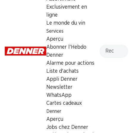
Exclusivement en
Dimanche
fermée
ligne
Lundi
08:00 - 19:00
Le monde du vin
Services
Mardi
08:00 - 19:00
Aperçu
Mercredi
08:00 - 19:00
Recherche
Abonner l'Hebdo
Denner
Jeudi
08:00 - 19:00
Alarme pour actions
Liste d'achats
Vendredi
08:00 - 21:00
Appli Denner
Newsletter
Offre
WhatsApp
cave à cigares
,
Retrait d'espèces avec la carte
Cartes cadeaux
postale / M-Card
Denner
Aperçu
Jobs chez Denner