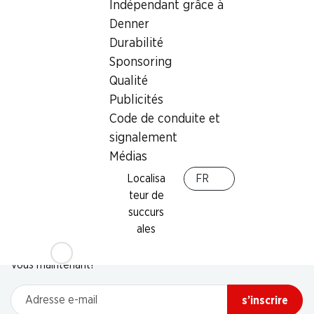
Indépendant grâce à
Denner
Durabilité
Sponsoring
Qualité
Publicités
Code de conduite et
signalement
Médias
Localisa
FR
teur de
succurs
Newsletter
ales
Restez au courant grâce à la newsletter Denner. Inscrivez-
vous maintenant!
Adresse e-mail
s’inscrire