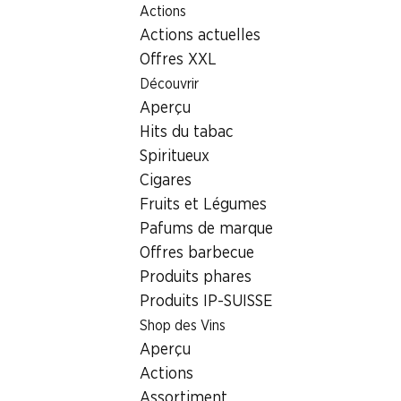
Actions
Table Of Content
Home
Localisateur de succursales
Aller au contenu principal
Aller à la table des matières
Aller au menu principal
Actions actuelles
Succursale Denner Midi-Coindet 0, 1800 Vevey
Offres XXL
1800 Vevey
Découvrir
Aperçu
Succursale Denner
Hits du tabac
Spiritueux
Cigares
Contact
Fruits et Légumes
Midi-Coindet 0, 1800 Vevey
Pafums de marque
Offres barbecue
Voir l’itinéraire
Produits phares
Produits IP-SUISSE
Heures d'ouverture
Shop des Vins
Aperçu
Samedi
07:30 - 17:00
Actions
Dimanche
fermée
Assortiment