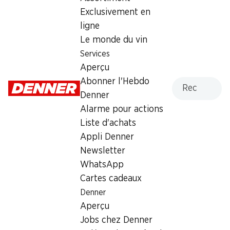
Exclusivement en
Lundi
08:00 - 18:30
ligne
Mardi
08:00 - 18:30
Le monde du vin
Services
Mercredi
08:00 - 18:30
Aperçu
Recherche
Abonner l'Hebdo
Jeudi
08:00 - 18:30
Denner
Vendredi
08:00 - 20:00
Alarme pour actions
Liste d'achats
Offre
Appli Denner
cave à cigares
,
Retrait d'espèces avec la carte
Newsletter
postale / M-Card
WhatsApp
Cartes cadeaux
Denner
Aperçu
Jobs chez Denner