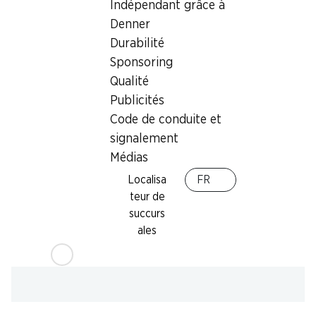
Indépendant grâce à
Denner
Offre
Durabilité
Retrait d'espèces avec la carte postale / M-Card
Sponsoring
Qualité
Publicités
Code de conduite et
signalement
Médias
Localisa
FR
teur de
succurs
ales