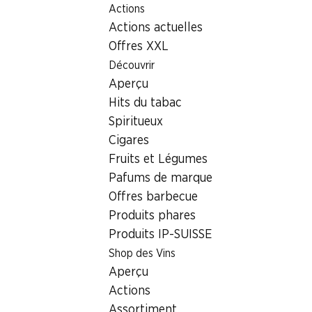
Actions
Table Of Content
Home
Localisateur de succursales
Aller au contenu principal
Aller à la table des matières
Aller au menu principal
Actions actuelles
Succursale Denner Rue Camus 6, 1470 Estavayer-le-Lac
Offres XXL
1470 Estavayer-le-Lac
Découvrir
Aperçu
Satellite Denner
Hits du tabac
Spiritueux
Cigares
Contact
Fruits et Légumes
Rue Camus 6, 1470 Estavayer-le-Lac
Pafums de marque
+41 26 663 33 86
Offres barbecue
Produits phares
Voir l’itinéraire
Produits IP-SUISSE
Shop des Vins
Heures d'ouverture
Aperçu
Actions
Vendredi
08:00 - 12:00
Assortiment
13:30 - 18:30