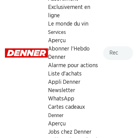
Exclusivement en
Samedi
08:00 - 16:00
ligne
Le monde du vin
Dimanche
08:00 - 12:00
Services
Lundi
08:00 - 12:00
Aperçu
13:30 - 18:30
Recherche
Abonner l'Hebdo
Denner
Mardi
08:00 - 12:00
Alarme pour actions
13:30 - 18:30
Liste d'achats
Mercredi
08:00 - 12:00
Appli Denner
13:30 - 18:30
Newsletter
WhatsApp
Jeudi
08:00 - 12:00
Cartes cadeaux
13:30 - 18:30
Denner
Aperçu
Heures d'ouverture spéciales
Jobs chez Denner
Sam., 15.08.2026
Fermé