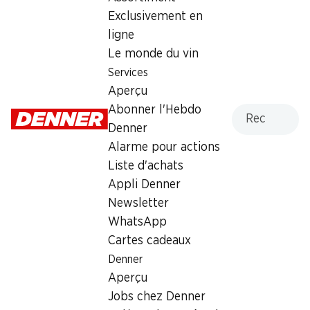
Lundi
08:00 - 19:00
Exclusivement en
ligne
Mardi
08:00 - 19:00
Le monde du vin
Mercredi
08:00 - 19:00
Services
Aperçu
Jeudi
08:00 - 19:00
Recherche
Abonner l'Hebdo
Denner
Vendredi
08:00 - 19:00
Alarme pour actions
Samedi
08:00 - 18:00
Liste d'achats
Appli Denner
Offre
Newsletter
cave à cigares
,
Retrait d'espèces avec la carte
WhatsApp
postale / M-Card
Cartes cadeaux
Denner
Aperçu
Jobs chez Denner