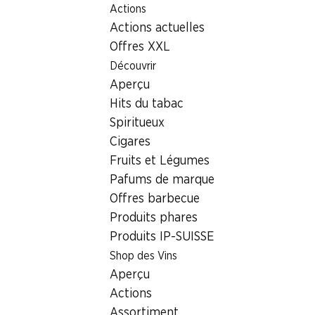
Actions
Table Of Content
Home
Localisateur de succursales
Aller au contenu principal
Aller à la table des matières
Aller au menu principal
Actions actuelles
Succursale Denner Rue de la Gare 2, 1373 Chavornay
Offres XXL
1373 Chavornay
Découvrir
Aperçu
Denner Partenaire
Hits du tabac
Spiritueux
Cigares
Contact
Fruits et Légumes
Rue de la Gare 2, 1373 Chavornay
Pafums de marque
+41 24 441 75 20
Offres barbecue
Produits phares
Voir l’itinéraire
Produits IP-SUISSE
Shop des Vins
Heures d'ouverture
Aperçu
Actions
Dimanche
fermée
Assortiment