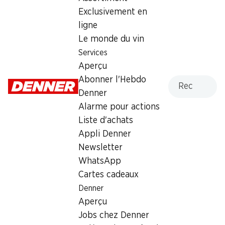
Exclusivement en
Mardi
07:30 - 19:00
ligne
Mercredi
07:30 - 19:00
Le monde du vin
Services
Jeudi
07:30 - 20:00
Aperçu
Recherche
Abonner l'Hebdo
Vendredi
07:30 - 19:30
Denner
Samedi
07:30 - 18:00
Alarme pour actions
Liste d'achats
Offre
Appli Denner
cave à cigares
,
Retrait d'espèces avec la carte
Newsletter
postale / M-Card
WhatsApp
Cartes cadeaux
Denner
Aperçu
Jobs chez Denner