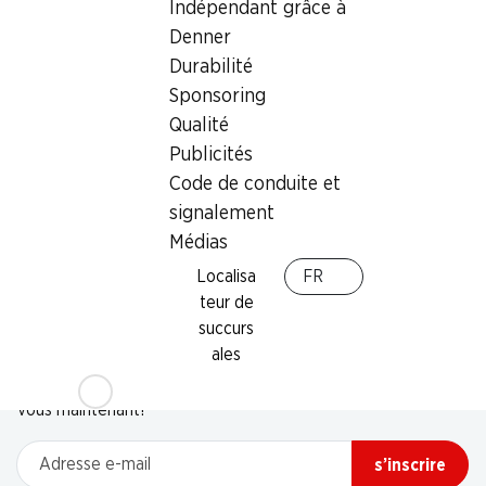
Indépendant grâce à
Denner
Durabilité
Sponsoring
Qualité
Publicités
Code de conduite et
signalement
Médias
Localisa
FR
teur de
succurs
Newsletter
ales
Restez au courant grâce à la newsletter Denner. Inscrivez-
vous maintenant!
Adresse e-mail
s’inscrire