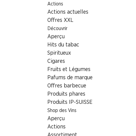
Actions
Table Of Content
Home
Localisateur de succursales
Aller au contenu principal
Aller à la table des matières
Aller au menu principal
Actions actuelles
Succursale Denner Avenue L'Etang 55, 1214 Vernier
Offres XXL
1214 Vernier
Découvrir
Aperçu
Succursale Denner
Hits du tabac
Spiritueux
Cigares
Contact
Fruits et Légumes
Avenue L'Etang 55, 1214 Vernier
Pafums de marque
Offres barbecue
Voir l’itinéraire
Produits phares
Produits IP-SUISSE
Heures d'ouverture
Shop des Vins
Aperçu
Dimanche
fermée
Actions
Lundi
07:30 - 19:00
Assortiment