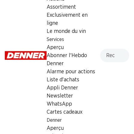
Assortiment
Mercredi
07:30 - 19:00
Exclusivement en
Jeudi
07:30 - 20:00
ligne
Le monde du vin
Vendredi
07:30 - 19:30
Services
Aperçu
Samedi
07:30 - 18:00
Recherche
Abonner l'Hebdo
Dimanche
fermée
Denner
Alarme pour actions
Offre
Liste d'achats
cave à cigares
,
Retrait d'espèces avec la carte
Appli Denner
postale / M-Card
Newsletter
WhatsApp
Cartes cadeaux
Denner
Aperçu