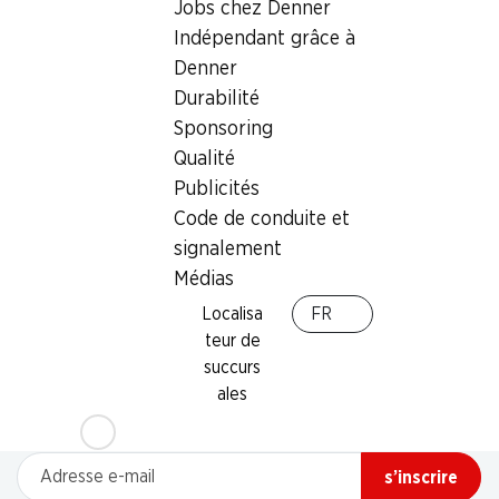
Jobs chez Denner
Indépendant grâce à
Denner
Durabilité
Sponsoring
Qualité
Publicités
Code de conduite et
signalement
Médias
Localisa
FR
teur de
Newsletter
succurs
Restez au courant grâce à la newsletter Denner. Inscrivez-
ales
vous maintenant!
Adresse e-mail
s’inscrire