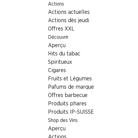
Actions
Table Of Content
Home
Localisateur de succursales
Aller au contenu principal
Aller à la table des matières
Aller au menu principal
Actions actuelles
Succursale Denner rue Prevost Martin 36, 1205 Genève
Actions dès jeudi
1205 Genève
Offres XXL
Découvrir
Succursale Denner
Aperçu
Hits du tabac
Spiritueux
Contact
Cigares
rue Prevost Martin 36, 1205 Genève
Fruits et Légumes
Pafums de marque
Voir l’itinéraire
Offres barbecue
Produits phares
Heures d'ouverture
Produits IP-SUISSE
Shop des Vins
Lundi
07:30 - 19:00
Aperçu
Mardi
07:30 - 19:00
Actions