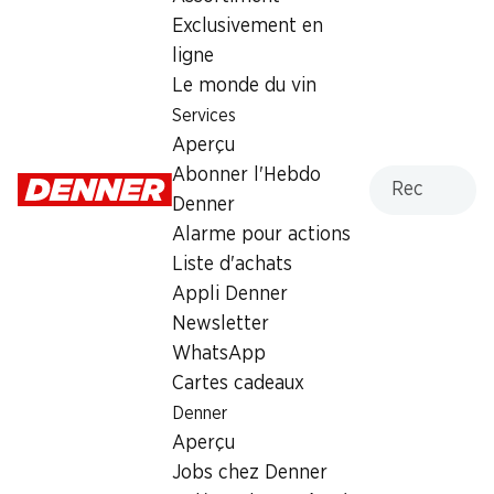
Exclusivement en
Dimanche
fermée
ligne
Lundi
08:00 - 19:00
Le monde du vin
Services
Mardi
08:00 - 19:00
Aperçu
Mercredi
08:00 - 19:00
Recherche
Abonner l'Hebdo
Denner
Jeudi
08:00 - 19:00
Alarme pour actions
Liste d'achats
Vendredi
08:00 - 20:30
Appli Denner
Newsletter
Offre
WhatsApp
cave à cigares
,
Retrait d'espèces avec la carte
Cartes cadeaux
postale / M-Card
Denner
Aperçu
Jobs chez Denner