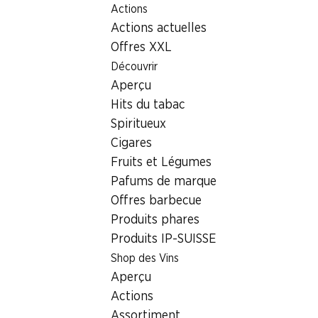
Actions
Table Of Content
Home
Localisateur de succursales
Aller au contenu principal
Aller à la table des matières
Aller au menu principal
Actions actuelles
Succursale Denner En Félezin 0, 1032 Romanel-s-Lausanne
Offres XXL
1032 Romanel-s-Lausanne,
Découvrir
Aperçu
Centre Commerciale
Hits du tabac
Succursale Denner
Spiritueux
Cigares
Fruits et Légumes
Contact
Pafums de marque
Offres barbecue
En Félezin 0, 1032 Romanel-s-Lausanne
Produits phares
Voir l’itinéraire
Produits IP-SUISSE
Shop des Vins
Aperçu
Heures d'ouverture
Actions
Samedi
08:00 - 18:00
Assortiment