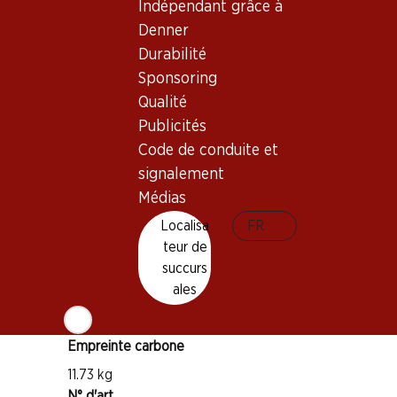
Indépendant grâce à
Bon à savoir
Denner
Durabilité
Sponsoring
Cépage
Qualité
Malbec
Publicités
Type de vin
Code de conduite et
Vin rouge
signalement
Maturité
Médias
1–4 ans
Localisa
FR
Végane
teur de
succurs
ales
Température de dégustation
16–18 °C
Empreinte carbone
11.73 kg
N° d'art.