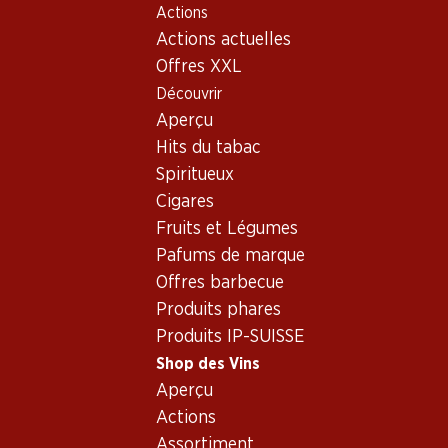
Actions
Table Of Content
Home
Shop des Vins
Vins/champagnes
Aller au contenu principal
Aller à la table des matières
Aller au menu principal
Actions actuelles
Vin rouge
Argentine
Mendoza
Trivento Malbec Reserve
Offres XXL
Découvrir
Aperçu
Hits du tabac
Spiritueux
Cigares
Fruits et Légumes
Pafums de marque
Offres barbecue
Produits phares
Produits IP-SUISSE
Shop des Vins
Aperçu
Recto
Verso
Emballage
Actions
Assortiment