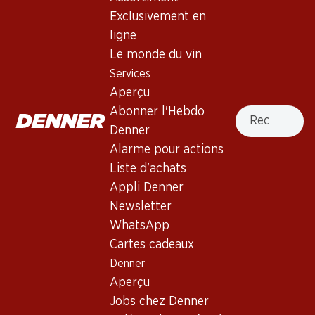
4.0
(35)
Exclusivement en
Trivento Malbec Reserve
ligne
Le monde du vin
Vin rouge
,
Argentine
,
Mendoza
, 2024
Services
Robe rubis foncé aux reflets violacés. Nez corsé de cerises
Aperçu
noires mûres et de framboises, avec des notes de vanille et
Recherche
Abonner l'Hebdo
de noix de coco provenant de l’élevage. Bouche pleine aux
Denner
tanins ronds et mûrs. Finale persistante.
Alarme pour actions
Liste d'achats
89.70
Appli Denner
Prix par pièce: 14.95
Newsletter
à 6 x 75 cl
WhatsApp
Cartes cadeaux
Livrable
Denner
Aperçu
Jobs chez Denner