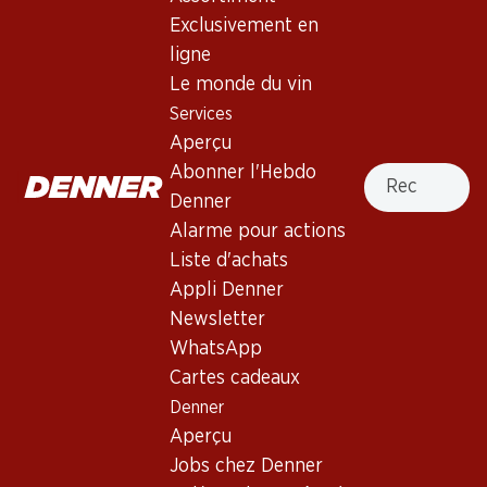
5.0
(4)
Exclusivement en
Pesquera MXI Ribera del Duero
ligne
DO
Le monde du vin
Services
Vin rouge
,
Espagne
,
Ribera del Duero
Aperçu
Robe pourpre opaque. Nez aux arômes envoûtants de baies
Recherche
Abonner l'Hebdo
des bois, de pruneau noir et de chocolat doux-amer, avec
Denner
des notes de cannelle et de vanille. Bouche pleine, d'une
Alarme pour actions
maturité parfaite et d'un fondant irrésistible. Des tanins
Liste d'achats
croquants et doux accompagnent les notes fruitées dans
Appli Denner
une finale persistante.
Newsletter
WhatsApp
Non livrable
Cartes cadeaux
Denner
Aperçu
Jobs chez Denner