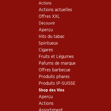
Actions
Table Of Content
Home
Shop des Vins
Vins/champagnes
Aller au contenu principal
Aller à la table des matières
Aller au menu principal
Actions actuelles
Vin rouge
Espagne
Ribera del Duero
Pesquera MXI Ribera del Duero DO
Offres XXL
Découvrir
Exclusivité web !
Aperçu
Hits du tabac
Spiritueux
Cigares
Fruits et Légumes
Pafums de marque
Offres barbecue
Produits phares
Produits IP-SUISSE
Shop des Vins
Aperçu
Recto
Verso
Emballage
Actions
Assortiment