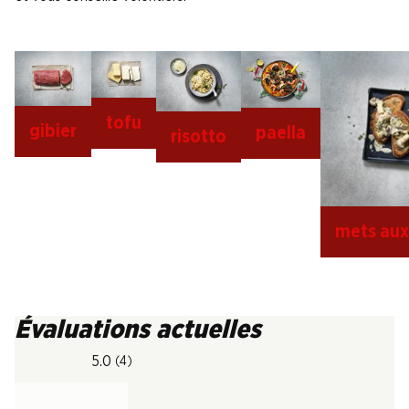
tofu
gibier
paella
risotto
mets au
Évaluations actuelles
5.0
(4)