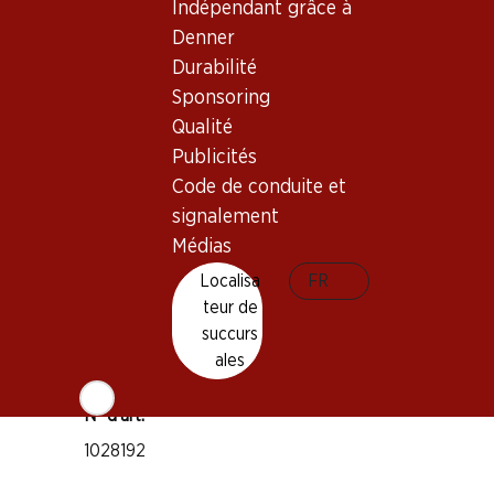
Bon à savoir
Indépendant grâce à
Denner
Durabilité
Cépage
Sponsoring
Tempranillo
Qualité
Type de vin
Publicités
Vin rouge
Code de conduite et
Maturité
signalement
4–15 ans
Médias
Localisa
FR
Température de dégustation
teur de
15–17 °C
succurs
Empreinte carbone
ales
7 kg
N° d'art.
1028192