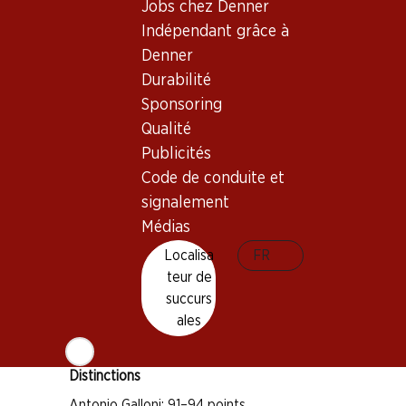
Jobs chez Denner
Indépendant grâce à
Bon à savoir
Denner
Durabilité
Sponsoring
Cépage
Qualité
Merlot
Publicités
Cabernet Sauvignon
Code de conduite et
Cabernet Franc
signalement
Petit Verdot
Médias
Type de vin
Localisa
FR
Vin rouge
teur de
Maturité
succurs
ales
3–10 ans
Distinctions
Antonio Galloni: 91–94 points