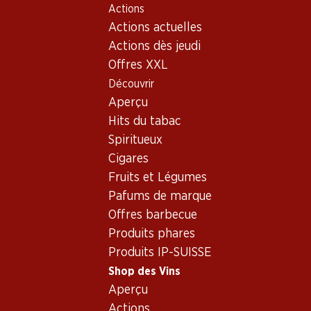
Actions
Table Of Content
Home
Shop des Vins
Vins/champagnes
Aller au contenu principal
Aller à la table des matières
Aller au menu principal
Actions actuelles
Vin rouge
France
Bordeaux
Pagodes de Cos d'Estournel Saint-Estèphe AOC
Actions dès jeudi
Offres XXL
Exclusivité web !
Découvrir
Aperçu
Hits du tabac
Spiritueux
Cigares
Fruits et Légumes
Pafums de marque
Offres barbecue
Produits phares
Produits IP-SUISSE
Shop des Vins
Recto
Verso
Aperçu
Actions