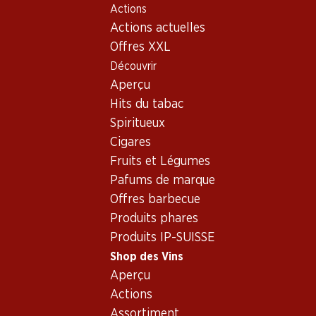
Actions
Table Of Content
Home
Shop des Vins
Vins/champagnes
Aller au contenu principal
Aller à la table des matières
Aller au menu principal
Actions actuelles
Mousseux
Italie
Emilia Romagna
Lambrusco Emilia IGT Amoroso
Offres XXL
Découvrir
Aperçu
Hits du tabac
Spiritueux
Cigares
Fruits et Légumes
Pafums de marque
Offres barbecue
Produits phares
Produits IP-SUISSE
Shop des Vins
Aperçu
Recto
Verso
Emballage
Actions
Assortiment