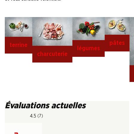
pâtes
terrine
légumes
charcuterie
Évaluations actuelles
4.5
(7)