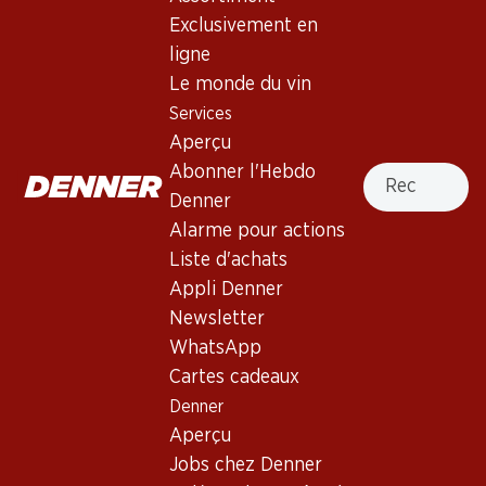
4.5
(7)
Exclusivement en
Lambrusco Emilia IGT Amoroso
ligne
Le monde du vin
Mousseux
,
Italie
,
Emilia Romagna
Services
Robe rubis dense intense. Nez fruité de fraises mûres et de
Aperçu
baies des bois. Bouche pétillante avec une agréable acidité
Recherche
Abonner l'Hebdo
sucrée. Finale fruitée.
Denner
Alarme pour actions
23.70
Liste d'achats
Appli Denner
Prix par pièce: 3.95
à 6 x 75 cl
Newsletter
WhatsApp
Livrable
Cartes cadeaux
Denner
Aperçu
Jobs chez Denner