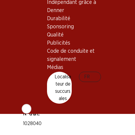
Indépendant grâce à
Bon à savoir
Denner
Durabilité
Cépage
Sponsoring
Lambrusco
Qualité
Type de vin
Publicités
Mousseux
Code de conduite et
Maturité
signalement
1 an après l'achat
Médias
Localisa
FR
Température de dégustation
teur de
12–14° C
succurs
Empreinte carbone
ales
8.15 kg
N° d'art.
1028040