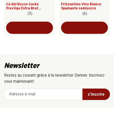
Cà del Bosco Cuvée
Frizzantino Vino Bianco
Prestige Extra Brut
Spumante semisecco
Franciacorta DOCG
(3)
(6)
Newsletter
Restez au courant grâce à la newsletter Denner. Inscrivez-
vous maintenant!
Adresse e-mail
s’inscrire