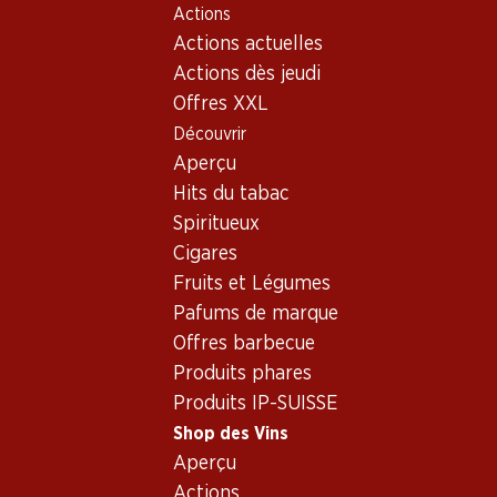
Actions
Table Of Content
Home
Shop des Vins
Connaissances sur le vin
Aller au contenu principal
Aller à la table des matières
Aller au menu principal
Actions actuelles
Types de vin
Mousseux
Actions dès jeudi
Offres XXL
Découvrir
Aperçu
Hits du tabac
Spiritueux
Cigares
Fruits et Légumes
Le vin mousseux -
Pafums de marque
Offres barbecue
l'essentiel est qu'il
Produits phares
pétille!
Produits IP-SUISSE
Shop des Vins
Aperçu
Aucun vin n'est plus apprécié que le vin mousseux
Actions