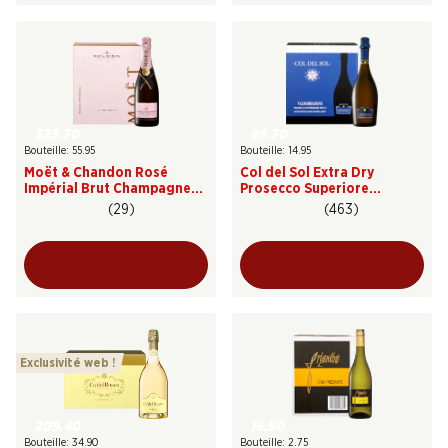
335.70
89.70
Bouteille: 55.95
Bouteille: 14.95
Moët & Chandon Rosé
Col del Sol Extra Dry
Impérial Brut Champagne
Prosecco Superiore
AOC
Valdobbiadene DOCG
(29)
(463)
Exclusivité web !
209.40
16.50
Bouteille: 34.90
Bouteille: 2.75