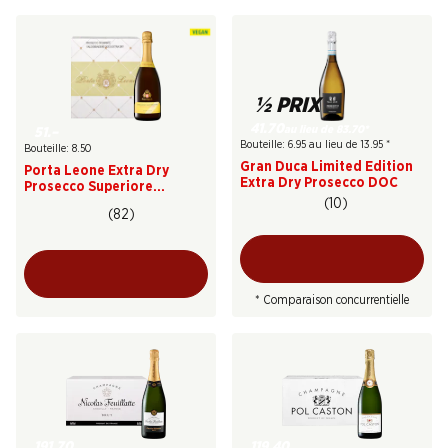
½ PRIX
41.70
au lieu de 83.70
*
51.–
Bouteille: 6.95 au lieu de 13.95
*
Bouteille: 8.50
Gran Duca Limited Edition
Porta Leone Extra Dry
Extra Dry Prosecco DOC
Prosecco Superiore
Valdobbiadene DOCG
(10)
(82)
* Comparaison concurrentielle
191.70
119.40