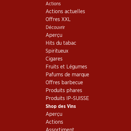
Actions
Table Of Content
Home
Shop des Vins
Connaissances sur le vin
Aller au contenu principal
Aller à la table des matières
Aller au menu principal
Actions actuelles
Types de vin
Moscato
Offres XXL
Découvrir
Aperçu
Hits du tabac
Spiritueux
Cigares
Fruits et Légumes
Pafums de marque
Offres barbecue
Produits phares
Produits IP-SUISSE
Shop des Vins
Aperçu
Moscato - le vin
Actions
perlant doux
Assortiment