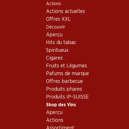
Actions
Table Of Content
Home
Shop des Vins
Connaissances sur le vin
Typ
Aller au contenu principal
Aller à la table des matières
Aller au menu principal
Actions actuelles
Offres XXL
Découvrir
Aperçu
Hits du tabac
Spiritueux
Cigares
Fruits et Légumes
Pafums de marque
Offres barbecue
Produits phares
Produits IP-SUISSE
Shop des Vins
Aperçu
Actions
Assortiment