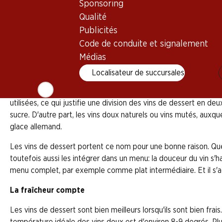
Sponsoring
Qualité
Publicités
Le vin de dessert est un vin doux avec une forte ten
les vins de dessert se dégustent le plus souvent avec 
Code de conduite et signalement
sinon son goût devient aigre. En plus, il faut déguster
Médias
Localisateur de succursales
Le monde des vins de dessert est étonnamment varié. Leur cara
utilisées, ce qui justifie une division des vins de dessert en d
sucre. D'autre part, les vins doux naturels ou vins mutés, auxqu
glace allemand.
Les vins de dessert portent ce nom pour une bonne raison. Que
toutefois aussi les intégrer dans un menu: la douceur du vin s
menu complet, par exemple comme plat intermédiaire. Et il s'acc
La fraîcheur compte
Les vins de dessert sont bien meilleurs lorsqu'ils sont bien fra
température idéale des vins doux est d'environ 8-9 degrés. Plus