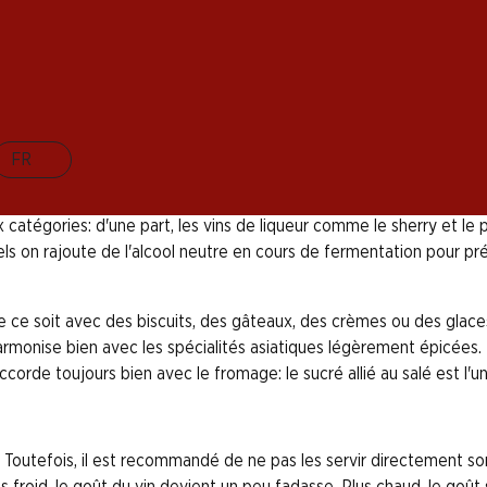
eur en sucre résiduel. Mais quand boit-on un vin doux,
des douceurs. Si on sert un vin avec un dessert, une règ
 ces vins plutôt frais.
FR
ctéristique générale est leur douceur résiduelle. Pour la product
eux catégories: d'une part, les vins de liqueur comme le sherry et l
els on rajoute de l'alcool neutre en cours de fermentation pour pré
 ce soit avec des biscuits, des gâteaux, des crèmes ou des glaces
'harmonise bien avec les spécialités asiatiques légèrement épicée
orde toujours bien avec le fromage: le sucré allié au salé est l'u
is. Toutefois, il est recommandé de ne pas les servir directement so
 froid, le goût du vin devient un peu fadasse. Plus chaud, le goût