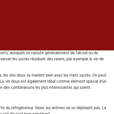
 comment et pourquoi? Le nom lui-même le dit déjà:
le s'applique: le vin doit être plus doux que le mets,
ion de vins doux de grande qualité, différentes méthodes sont
e porto, auxquels on rajoute généralement de l'alcool ou du
server les sucres résiduels des raisins, par exemple le vin de
, les vins doux se marient bien avec les mets sucrés. On peut
s. Le vin doux est également idéal comme élément spécial d'un
ne des combinaisons les plus intéressantes qui soient.
rtis du réfrigérateur. Sinon, les arômes ne se déploient pas. La
 sucré devient trop pénétrant