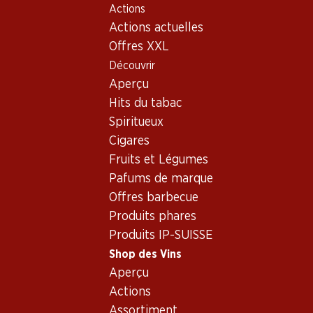
Actions
Table Of Content
Home
Shop des Vins
Connaissances sur le vin
Aller au contenu principal
Aller à la table des matières
Aller au menu principal
Actions actuelles
Types de vin
Chianti
Offres XXL
Découvrir
Aperçu
Hits du tabac
Spiritueux
Cigares
Fruits et Légumes
Pafums de marque
Offres barbecue
Produits phares
Produits IP-SUISSE
Shop des Vins
Aperçu
Chianti - le charmeur
Actions
toscan
Assortiment