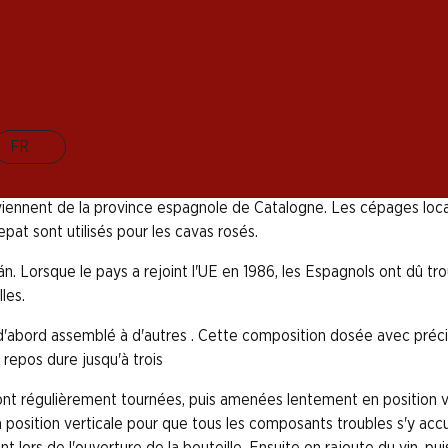
illant. Presque tous les cavas proviennent de la provin
 ou avec un bon repas. Des directives aussi strictes qu
FR
ent dans des caves fraîches et sombres que le vin mousseux doit 
iennent de la province espagnole de Catalogne. Les cépages locau
pat sont utilisés pour les cavas rosés.
n. Lorsque le pays a rejoint l'UE en 1986, les Espagnols ont dû t
les.
abord assemblé à d'autres . Cette composition dosée avec précisi
repos dure jusqu'à trois
sont régulièrement tournées, puis amenées lentement en position ver
en position verticale pour que tous les composants troubles s'y a
t lors de l'ouverture de la bouteille. Ensuite on rajoute du vin, p