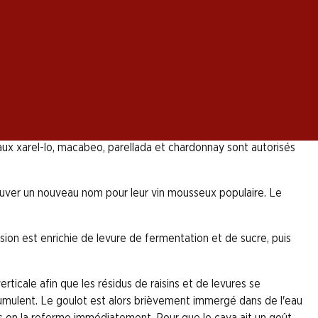
ce espagnole de Catalogne. Le cava est très populaire
e celles du champagne s'appliquent pour la
fermenter en bouteilles pendant au moins neuf mois avant de
x xarel-lo, macabeo, parellada et chardonnay sont autorisés
rouver un nouveau nom pour leur vin mousseux populaire. Le
on est enrichie de levure de fermentation et de sucre, puis
ticale afin que les résidus de raisins et de levures se
ccumulent. Le goulot est alors brièvement immergé dans de l'eau
uis on la referme immédiatement. Pour que le cava ait un goût