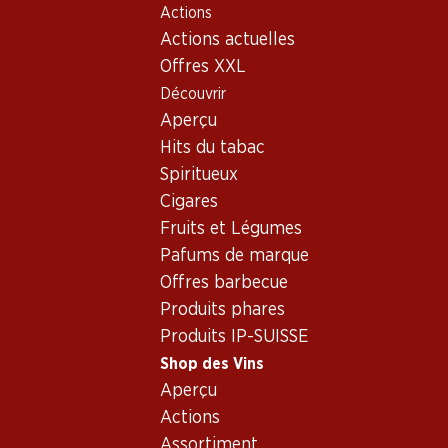
Actions
Table Of Content
Home
Shop des Vins
Connaissances sur le vin
Typ
Aller au contenu principal
Aller à la table des matières
Aller au menu principal
Actions actuelles
Offres XXL
Découvrir
Aperçu
Hits du tabac
Spiritueux
Cigares
Fruits et Légumes
Pafums de marque
Offres barbecue
Produits phares
Produits IP-SUISSE
Shop des Vins
Aperçu
Actions
Assortiment