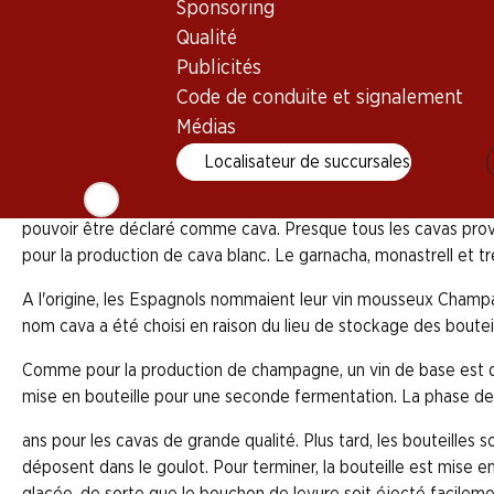
Sponsoring
Qualité
Publicités
Le cava est un vin effervescent naturel au fruité pét
en Espagne et se déguste avec des tapas à l'apéritif
Code de conduite et signalement
production du cava.
Médias
Localisateur de succursales
Cava est le mot espagnol pour cave à vins. Et c'est précisém
pouvoir être déclaré comme cava. Presque tous les cavas prov
pour la production de cava blanc. Le garnacha, monastrell et tre
A l'origine, les Espagnols nommaient leur vin mousseux Champá
nom cava a été choisi en raison du lieu de stockage des bouteil
Comme pour la production de champagne, un vin de base est d'
mise en bouteille pour une seconde fermentation. La phase de 
ans pour les cavas de grande qualité. Plus tard, les bouteilles 
déposent dans le goulot. Pour terminer, la bouteille est mise 
glacée, de sorte que le bouchon de levure soit éjecté facilemen