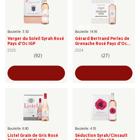
21.–
89.70
Bouteille: 3.50
Bouteille: 14.95
Verger du Soleil Syrah Rosé
Gérard Bertrand Perles de
Pays d’Oc IGP
Grenache Rosé Pays d’Oc
IGP
2025
2024
(92)
(27)
41.40
27.30
Bouteille: 6.90
Bouteille: 4.55
Listel Grain de Gris Rosé
Séduction Syrah/Cinsault