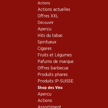
Actions
Table Of Content
Home
Shop des Vins
Connaissances sur le vin
Aller au contenu principal
Aller à la table des matières
Aller au menu principal
Actions actuelles
Pays et régions
Languedoc-Roussillon
Offres XXL
Découvrir
Aperçu
Hits du tabac
Spiritueux
Cigares
Fruits et Légumes
Pafums de marque
Offres barbecue
Produits phares
Produits IP-SUISSE
Shop des Vins
Aperçu
Languedoc-
Actions
Roussillon - la plus
Assortiment