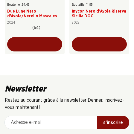
Bouteille: 24.45
Bouteille: 11.95
Due Lune Nero
Inycon Nero d’Avola Riserva
d’Avola/Nerello Mascalese
Sicilia DOC
Sicilia DOC
2024
2022
(64)
Newsletter
Restez au courant grâce à la newsletter Denner. Inscrivez-
vous maintenant!
Adresse e-mail
s’inscrire