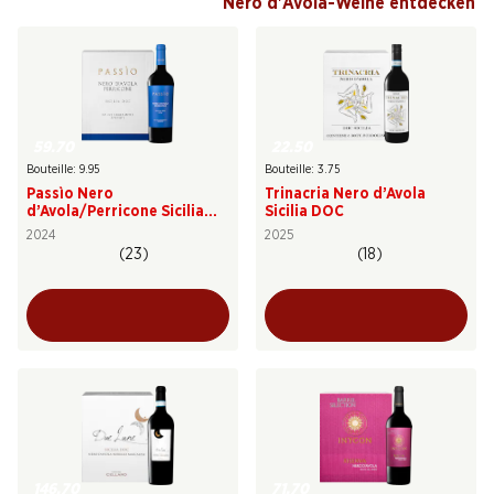
Nero d'Avola-Weine entdecken
59.70
22.50
Bouteille: 9.95
Bouteille: 3.75
Passìo Nero
Trinacria Nero d’Avola
d’Avola/Perricone Sicilia
Sicilia DOC
DOC da uve leggermente
2024
2025
appassite
(23)
(18)
146.70
71.70