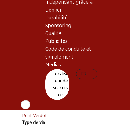
Indépendant grâce à
Prix par pièce: 89.95
Denner
à 6 x 75 cl
Durabilité
Livrable
Sponsoring
Qualité
Publicités
Code de conduite et
signalement
Bon à savoir
Médias
Localisa
FR
Cépage
teur de
Cabernet Sauvignon
succurs
ales
Merlot
Cabernet Franc
Petit Verdot
Type de vin