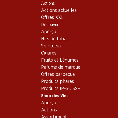
Actions
Table Of Content
Home
Shop des Vins
Vins/champagnes
Aller au contenu principal
Aller à la table des matières
Aller au menu principal
Actions actuelles
Vin rouge
France
Bordeaux
Château Léoville Poyferré 2e Grand Cru Classé Saint-Julien
Offres XXL
AOC
Découvrir
Aperçu
Exclusivité web !
Hits du tabac
Spiritueux
Cigares
Fruits et Légumes
Pafums de marque
Offres barbecue
Produits phares
Produits IP-SUISSE
Shop des Vins
Aperçu
Actions
Recto
Verso
Assortiment