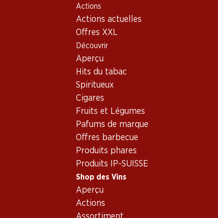
Actions
Table Of Content
Home
Shop des Vins
Vins/champagnes
Aller au contenu principal
Aller à la table des matières
Aller au menu principal
Actions actuelles
Vin blanc
France
Bourgogne
«C» Chablis AOC
Offres XXL
Découvrir
Aperçu
Hits du tabac
Spiritueux
Cigares
Fruits et Légumes
Pafums de marque
Offres barbecue
Produits phares
Produits IP-SUISSE
Shop des Vins
Aperçu
Recto
Verso
Emballage
Actions
Assortiment