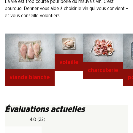
La vie est trop courte pour boire du mauvais vin. C’est
pourquoi Denner vous aide à choisir le vin qui vous convient –
et vous conseille volontiers.
volaille
charcuterie
viande blanche
p
Évaluations actuelles
4.0
(22)