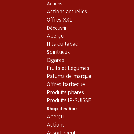
Actions
Table Of Content
Home
Shop des Vins
Vins/champagnes
Aller au contenu principal
Aller à la table des matières
Aller au menu principal
Actions actuelles
Vin rouge
Italie
Piémont
Barbera d’Asti Superiore DOCG
Offres XXL
Découvrir
Aperçu
Hits du tabac
Spiritueux
Cigares
Fruits et Légumes
Pafums de marque
Offres barbecue
Produits phares
Produits IP-SUISSE
Shop des Vins
Aperçu
Recto
Verso
Actions
Assortiment