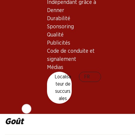
Indépendant grâce à
Barbera
Denner
Type de vin
Durabilité
Vin rouge
Sponsoring
Maturité
Qualité
1–5 ans
Publicités
Code de conduite et
Température de dégustation
signalement
16–18 °C
Médias
Empreinte carbone
Localisa
FR
9.39 kg
teur de
N° d'art.
succurs
ales
1028323
Goût