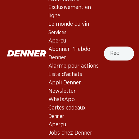
4.0
(3)
Exclusivement en
Barbera d’Asti Superiore DOCG
ligne
Le monde du vin
Vin rouge
,
Italie
,
Piémont
Services
Robe grenat brillant. Nez intense avec des notes épicées et
Aperçu
des nuances de fruits mûrs, de vanille et d’amandes amères.
Recherche
Abonner l'Hebdo
Bouche moyennement pleine à pleine avec des tanins
Denner
moelleux. Finale persistante.
Alarme pour actions
Liste d'achats
Non livrable
Appli Denner
Newsletter
WhatsApp
Cartes cadeaux
Bon à savoir
Denner
Aperçu
Jobs chez Denner
Cépage