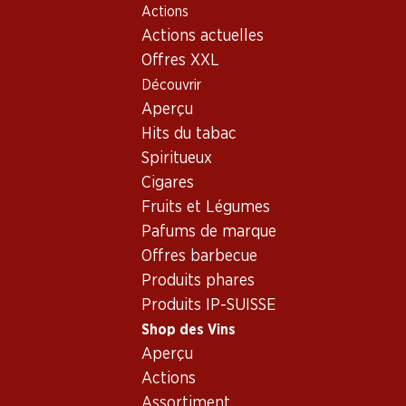
Actions
Table Of Content
Home
Shop des Vins
Assortiment vins
Aller au contenu principal
Aller à la table des matières
Aller au menu principal
Actions actuelles
Pinot Grigio
Offres XXL
Découvrir
Pinot Grigio
Aperçu
Hits du tabac
Spiritueux
18.90
27.–
Cigares
Bouteille: 3.15
Bouteille: 4.50
Fruits et Légumes
Giulia Pinot Grigio delle
Monte del Castello Pinot
Venezie DOC
Grigio
Pafums de marque
2025
2024
Offres barbecue
(78)
(97)
Produits phares
Produits IP-SUISSE
Shop des Vins
Aperçu
Actions
Assortiment