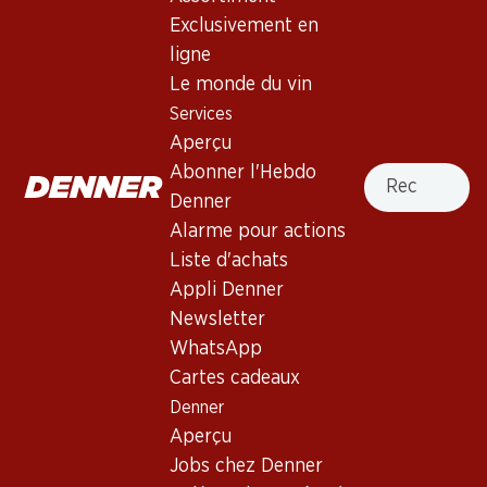
Exclusivement en
ligne
59.70
23.40
Bouteille: 9.95
Bouteille: 1.95
Le monde du vin
Leopardo Vino Spumante
Villa Pieri Pinot Grigio di
Services
Rosato Extra Dry
Sicilia IGT PET
(27)
Aperçu
Recherche
Abonner l'Hebdo
Denner
Alarme pour actions
Liste d'achats
Appli Denner
4 produits
Newsletter
WhatsApp
Cartes cadeaux
Haut de la page
Denner
Aperçu
Jobs chez Denner