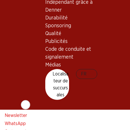
Indépendant grâce à
Newsletter
Denner
Restez au courant grâce à la newsletter Denner. Inscrivez-
Durabilité
vous maintenant!
Sponsoring
Qualité
Adresse e-mail
s’inscrire
Publicités
Code de conduite et
signalement
Médias
Services
Succursales
Localisa
FR
Aperçu
Localisateur de succursales
teur de
Abonner l'Hebdo Denner
Nouveaux sites
succurs
Alarme pour actions
ales
Liste d'achats
Appli Denner
Newsletter
WhatsApp