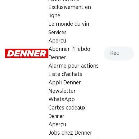
Exclusivement en
ligne
Numéro d'article
1026103
Le monde du vin
Services
Aperçu
Les clients ont également
Recherche
Abonner l'Hebdo
acheté
Denner
Alarme pour actions
Liste d'achats
Appli Denner
Newsletter
WhatsApp
42%
42%
Cartes cadeaux
7.95
7.95
au lieu de 13.90
au lieu de 13.90
Denner
Blocs nettoyants Kraft
Blocs nettoyants Kraft
Aktiv WC Frisch
Aktiv WC Frisch
Aperçu
Lemon, 4 x 50 g
Fraîcheur florale, 4 x 50 g
Jobs chez Denner