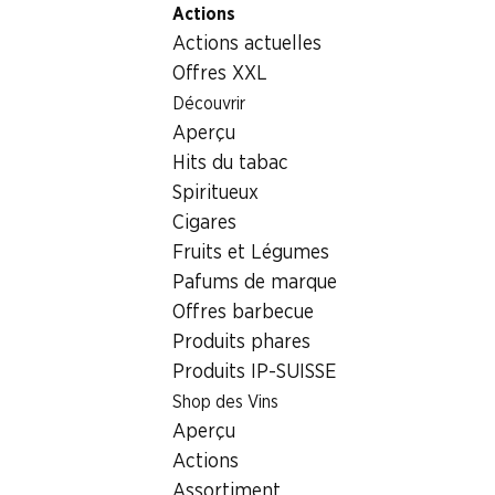
Actions
Table Of Content
Home
Non alimentaire
Lessives/ménage
Aller au contenu principal
Aller à la table des matières
Aller au menu principal
Actions actuelles
Papier hygiénique recyclé ecoma
Offres XXL
Découvrir
Aperçu
Hits du tabac
Spiritueux
Cigares
Fruits et Légumes
Papier hygiénique recyclé
Pafums de marque
ecoma
Offres barbecue
3 couches, 20 x 200 feuilles
Produits phares
Produits IP-SUISSE
5.95
Shop des Vins
Aperçu
Actions
Assortiment