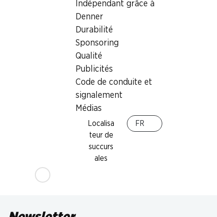
Indépendant grâce à
Denner
Durabilité
Sponsoring
Qualité
Publicités
42%
Code de conduite et
7.95
au lieu de 13.90
signalement
Blocs nettoyants Selbst
Médias
Aktiv Bleu WC Frisch
Chlore, 4 x 50 g
Localisa
FR
teur de
succurs
ales