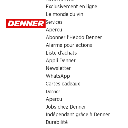
1.80
Exclusivement en ligne
Le monde du vin
Services
Aperçu
Abonner l'Hebdo Denner
Alarme pour actions
Numéro d'article
1101111
Liste d'achats
Appli Denner
Newsletter
Les clients ont également acheté
WhatsApp
Cartes cadeaux
Denner
Aperçu
Jobs chez Denner
34%
30%
36%
Indépendant grâce à Denner
–.99
au lieu de 1.50
2.90
au lieu de 4.15
2.50
au lieu de
Durabilité
Salade mêlée
Courgettes IP-
Raisins blanc