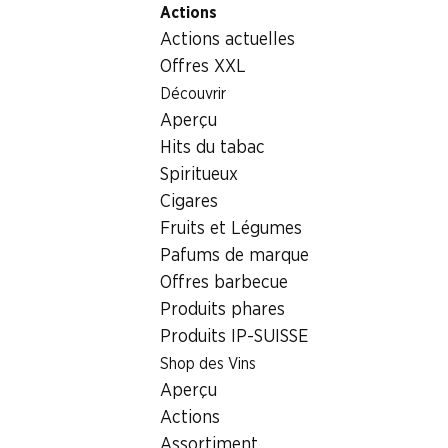
Actions
Table Of Content
Home
Aliments
Fruits et légumes
Mmmh Salanova 
Aller au contenu principal
Aller à la table des matières
Aller au menu principal
Actions actuelles
Offres XXL
Découvrir
Aperçu
Hits du tabac
Spiritueux
Cigares
Fruits et Légumes
Pafums de marque
Offres barbecue
Produits phares
Produits IP-SUISSE
Mmmh Salanova rouge
Shop des Vins
Aperçu
prête à consommer, provenance indiquée sur l'emballage, 160 
Actions
Assortiment