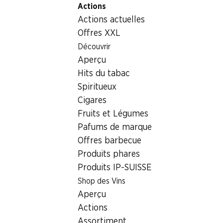
Actions
Table Of Content
Home
Boissons
Autres
Aperol Bitter
Aller au contenu principal
Aller à la table des matières
Aller au menu principal
Actions actuelles
Offres XXL
Découvrir
Aperçu
Hits du tabac
Spiritueux
Cigares
Fruits et Légumes
Pafums de marque
Offres barbecue
Produits phares
Produits IP-SUISSE
Aperol Bitter
Shop des Vins
Aperçu
11% vol., 1 litre
Actions
Assortiment