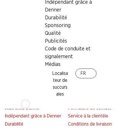
Indépendant grâce à
Denner
Services
Succursales
Durabilité
Aperçu
Localisateur de succursales
Sponsoring
Abonner l'Hebdo Denner
Nouveaux sites
Qualité
Alarme pour actions
Publicités
Liste d'achats
Code de conduite et
Appli Denner
signalement
Newsletter
Médias
WhatsApp
Localisa
FR
Cartes cadeaux
teur de
succurs
À propos de Denner
Aide et contact
ales
Aperçu
FAQ
Jobs chez Denner
Formulaire de contact
Indépendant grâce à Denner
Service à la clientèle
Durabilité
Conditions de livraison