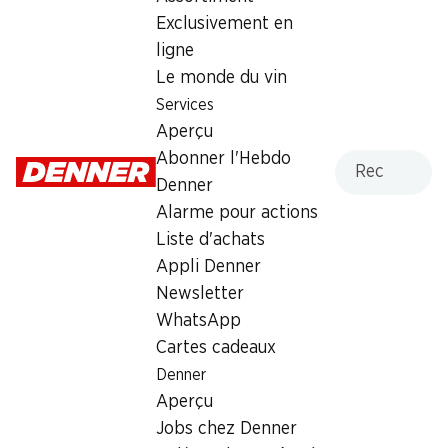
22.50
Exclusivement en
ligne
Le monde du vin
Services
Aperçu
Recherche
Abonner l'Hebdo
Numéro d'article
1027380
Denner
Alarme pour actions
Liste d'achats
Appli Denner
Newsletter
Newsletter
Restez au courant grâce à la newsletter Denner. Inscrivez-
WhatsApp
vous maintenant!
Cartes cadeaux
Denner
Adresse e-mail
s’inscrire
Aperçu
Jobs chez Denner