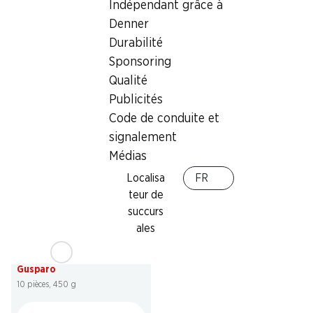
Indépendant grâce à
29%
SPECIAL
Denner
3.45
au lieu de 4.90
*
3.45
Durabilité
Plum Cake Mulino Bianco
Pan Goccioli Mulino Bianco
Sponsoring
330 g
336 g
Qualité
Publicités
Code de conduite et
* Comparaison concurrentielle
signalement
Médias
Localisa
FR
teur de
succurs
30%
ales
2.60
au lieu de 3.75
Croissants au cacao
Gusparo
10 pièces, 450 g