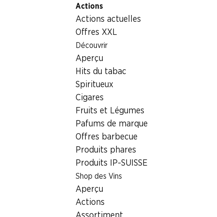
Actions
Table Of Content
Home
Aliments
Chocolat/sucreries
Aller au contenu principal
Aller à la table des matières
Aller au menu principal
Actions actuelles
Œuf Kinder Surprise Maxi Ferrero
Offres XXL
Découvrir
Aperçu
Hits du tabac
Spiritueux
Cigares
Fruits et Légumes
Pafums de marque
Offres barbecue
Produits phares
Produits IP-SUISSE
Shop des Vins
Œuf Kinder Surprise Maxi
Aperçu
Ferrero
Actions
Assortiment