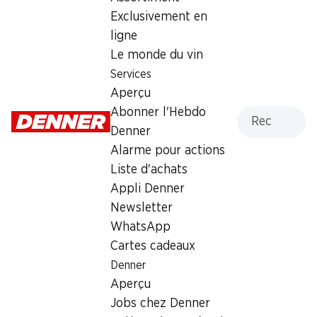
pour garçons, 100 g
Exclusivement en
ligne
5.95
Le monde du vin
Services
Aperçu
Recherche
Abonner l'Hebdo
Denner
Alarme pour actions
Numéro d'article
1021369
Liste d'achats
Appli Denner
Newsletter
Les clients ont également
WhatsApp
acheté
Cartes cadeaux
Denner
Aperçu
Jobs chez Denner