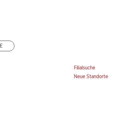
 Stand. Melden Sie sich jetzt an!
E
Filialen
Filialsuche
Neue Standorte