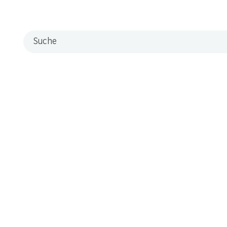
Suche
Rauchen ist tödlich – hören Sie jetzt auf