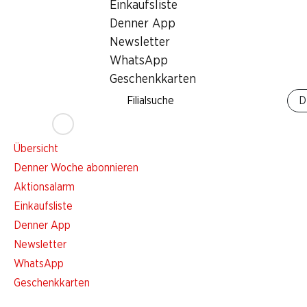
Newsletter
Einkaufsliste
Denner App
Bleiben Sie mit dem Denner Newsletter immer auf dem neusten
Newsletter
E-Mail Adresse
WhatsApp
Geschenkkarten
Filialsuche
D
Services
Übersicht
Denner Woche abonnieren
Aktionsalarm
Einkaufsliste
Denner App
Newsletter
WhatsApp
Geschenkkarten