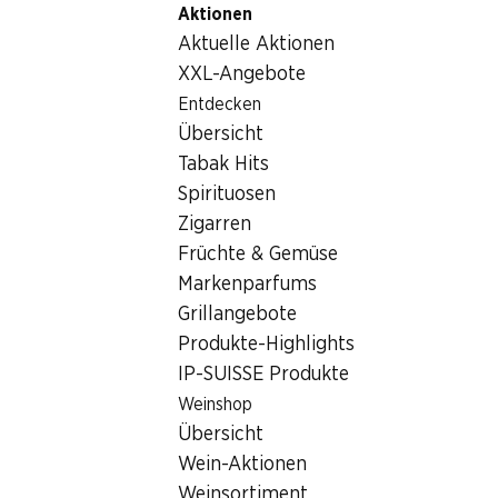
Aktionen
Table Of Content
Home
Nicht-Lebensmittel
Tabakwaren
Joya de Nic
Zum Hauptinhalt springen
Zum Inhaltsverzeichnis springen
Zum Hauptmenü springen
Aktuelle Aktionen
XXL-Angebote
Entdecken
Übersicht
Tabak Hits
Spirituosen
Zigarren
Früchte & Gemüse
Markenparfums
Grillangebote
Produkte-Highlights
Joya de Nicaragua Clásico No. 6
IP-SUISSE Produkte
Weinshop
Zigarren aus Nicaragua, handgerollt, 25 Stück
Übersicht
Eine erstklassig gerollte Corona, leicht süß (Zimt und Nouga
Wein-Aktionen
mild bis mittelkräftig und sehr angenehm zu rauchen.
Weinsortiment