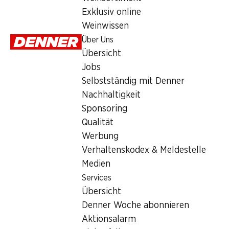
Exklusiv online
Format:
Corona
Weinwissen
Länge:
15.2 cm
Durchmesser:
17.00 mm
Über Uns
Rauchdauer:
ca. 50 Minuten
Übersicht
Aromastärke:
2.0
Jobs
Selbstständig mit Denner
139.90
Nachhaltigkeit
Sponsoring
Qualität
Werbung
Verhaltenskodex & Meldestelle
Medien
Artikelnummer
1031021
Services
Übersicht
Denner Woche abonnieren
Aktionsalarm